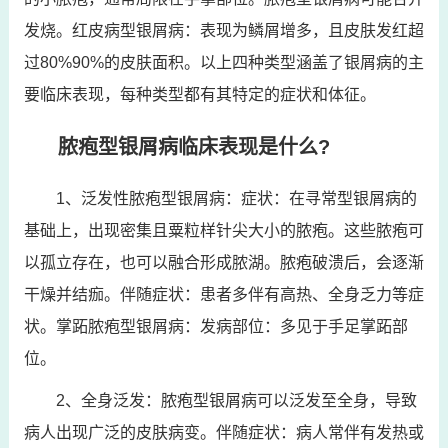
发烧。红皮病型银屑病：表现为鳞屑增多，且皮肤发红超
过80%90%的皮肤面积。以上四种类型涵盖了银屑病的主
要临床表现，每种类型都有其特定的症状和体征。
脓疱型银屑病临床表现是什么?
1、泛发性脓疱型银屑病：症状：在寻常型银屑病的
基础上，出现密集且粟粒样针尖大小的脓疱。这些脓疱可
以孤立存在，也可以融合形成脓湖。脓疱破溃后，会逐渐
干燥并结痂。伴随症状：患者多伴有高热、全身乏力等症
状。掌跖脓疱型银屑病：发病部位：多见于手足掌跖部
位。
2、全身泛发：脓疱型银屑病可以泛发至全身，导致
病人出现广泛的皮肤病变。伴随症状：病人常伴有发热或