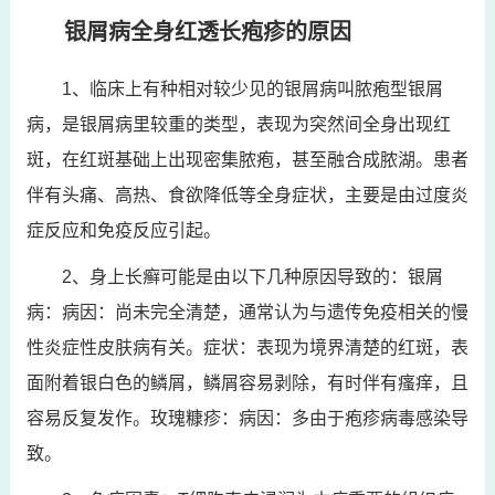
银屑病全身红透长疱疹的原因
1、临床上有种相对较少见的银屑病叫脓疱型银屑
病，是银屑病里较重的类型，表现为突然间全身出现红
斑，在红斑基础上出现密集脓疱，甚至融合成脓湖。患者
伴有头痛、高热、食欲降低等全身症状，主要是由过度炎
症反应和免疫反应引起。
2、身上长癣可能是由以下几种原因导致的：银屑
病：病因：尚未完全清楚，通常认为与遗传免疫相关的慢
性炎症性皮肤病有关。症状：表现为境界清楚的红斑，表
面附着银白色的鳞屑，鳞屑容易剥除，有时伴有瘙痒，且
容易反复发作。玫瑰糠疹：病因：多由于疱疹病毒感染导
致。