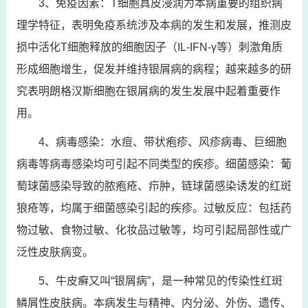
3、免疫因素：T细胞真皮浸润为本病重要的组织病
理学特征，表明免疫系统涉及本病的发生和发展，推测皮
损中活化T细胞释放的细胞因子（IL-IFN-γ等）刺激角质
形成细胞增生，促发并维持银屑病的病程；越来越多的研
究表明朗格汉斯细胞在银屑病的发生发展中起着重要作
用。
4、病毒感染：水痘、带状疱疹、风疹病毒、巨细胞
病毒等病毒感染均可引起不同类型的疾疹。细菌感染：葡
萄球菌感染导致的脓疱疮、疖肿，链球菌感染诱发的红斑
狼疮等，均属于细菌感染引起的疾疹。过敏反应：包括药
物过敏、食物过敏、化妆品过敏等，均可引起局部性或广
泛性皮肤病变。
5、牛皮癣又叫“银屑病”，是一种常见的传染性红斑
鳞屑性皮肤病。本病发生与精神、内分泌、外伤、遗传、