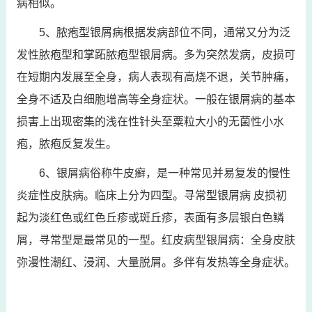
病相似。
5、脓疱型银屑病根据发病部位不同，通常又分为泛
发性脓疱型和掌跖脓疱型银屑病。多为突然发病，皮损可
在短期内发展至全身，病人表现有高烧不退，关节肿痛，
全身不适及白细胞增高等全身症状。一般在银屑病的基本
损害上出现密集的浅在性针头至粟粒大小的无菌性小水
疱，脓疱反复发生。
6、银屑病俗称牛皮癣，是一种常见并易复发的慢性
炎症性皮肤病。临床上分为四型。寻常型银屑病 皮损初
起为淡红色或红色丘疹或斑丘疹，表面有多层银白色鳞
屑，寻常型是最常见的一型。红皮病型银屑病：全身皮肤
弥漫性潮红、浸润、大量脱屑。多伴有发热等全身症状。