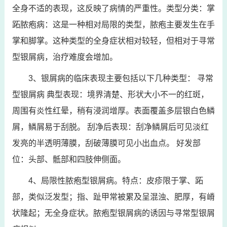
全身不适的表现，这反映了病情的严重性。类型分类：掌
跖脓疱病：这是一种相对局限的类型，脓疱主要发生在手
掌和脚掌。这种类型的全身症状相对较轻，但相对于寻常
型银屑病，治疗难度会增加。
3、银屑病的临床表现主要包括以下几种类型： 寻常
型银屑病 典型表现：境界清楚、形状大小不一的红斑，
周围有炎性红晕，稍有浸润增厚。表面覆盖多层银白色鳞
屑，鳞屑易于刮脱。 刮净后表现：刮净鳞屑后可见淡红
发亮的半透明薄膜，刮破薄膜可见小出血点。 好发部
位：头部、骶部和四肢伸侧面。
4、局限性脓疱型银屑病。特点：皮疹限于掌、跖
部，类似泛发型；指、趾甲常被累及呈混浊、肥厚，有嵴
状隆起；无全身症状。脓疱型银屑病的诱因与寻常型银屑