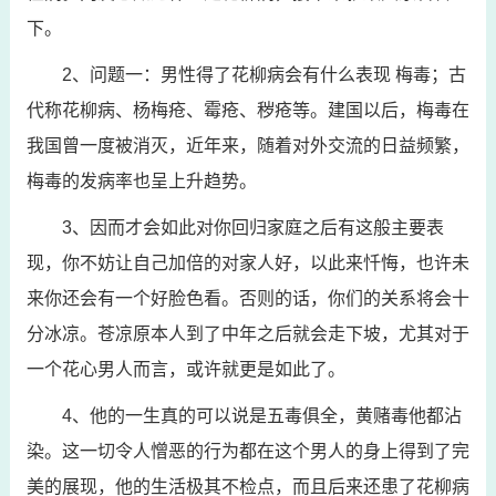
下。
2、问题一：男性得了花柳病会有什么表现 梅毒；古
代称花柳病、杨梅疮、霉疮、秽疮等。建国以后，梅毒在
我国曾一度被消灭，近年来，随着对外交流的日益频繁，
梅毒的发病率也呈上升趋势。
3、因而才会如此对你回归家庭之后有这般主要表
现，你不妨让自己加倍的对家人好，以此来忏悔，也许未
来你还会有一个好脸色看。否则的话，你们的关系将会十
分冰凉。苍凉原本人到了中年之后就会走下坡，尤其对于
一个花心男人而言，或许就更是如此了。
4、他的一生真的可以说是五毒俱全，黄赌毒他都沾
染。这一切令人憎恶的行为都在这个男人的身上得到了完
美的展现，他的生活极其不检点，而且后来还患了花柳病