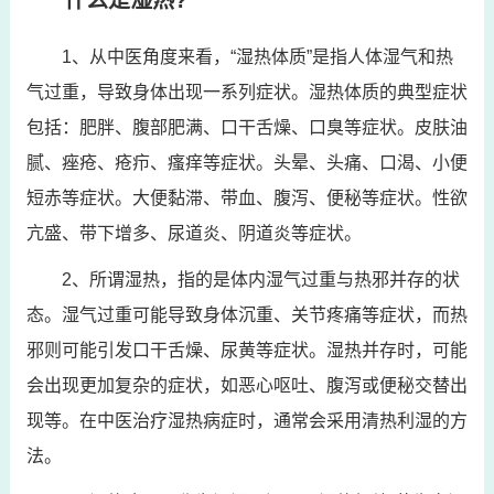
什么是湿热?
1、从中医角度来看，“湿热体质”是指人体湿气和热
气过重，导致身体出现一系列症状。湿热体质的典型症状
包括：肥胖、腹部肥满、口干舌燥、口臭等症状。皮肤油
腻、痤疮、疮疖、瘙痒等症状。头晕、头痛、口渴、小便
短赤等症状。大便黏滞、带血、腹泻、便秘等症状。性欲
亢盛、带下增多、尿道炎、阴道炎等症状。
2、所谓湿热，指的是体内湿气过重与热邪并存的状
态。湿气过重可能导致身体沉重、关节疼痛等症状，而热
邪则可能引发口干舌燥、尿黄等症状。湿热并存时，可能
会出现更加复杂的症状，如恶心呕吐、腹泻或便秘交替出
现等。在中医治疗湿热病症时，通常会采用清热利湿的方
法。