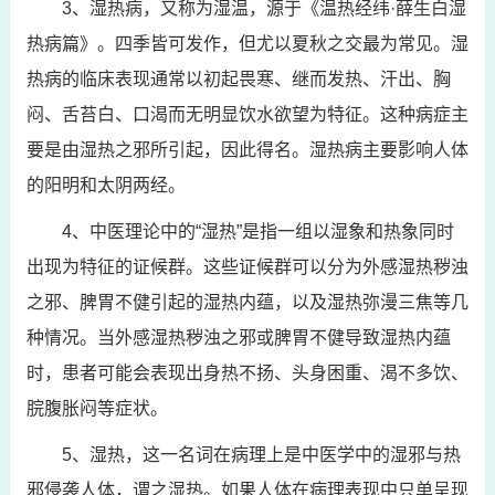
3、湿热病，又称为湿温，源于《温热经纬·薛生白湿
热病篇》。四季皆可发作，但尤以夏秋之交最为常见。湿
热病的临床表现通常以初起畏寒、继而发热、汗出、胸
闷、舌苔白、口渴而无明显饮水欲望为特征。这种病症主
要是由湿热之邪所引起，因此得名。湿热病主要影响人体
的阳明和太阴两经。
4、中医理论中的“湿热”是指一组以湿象和热象同时
出现为特征的证候群。这些证候群可以分为外感湿热秽浊
之邪、脾胃不健引起的湿热内蕴，以及湿热弥漫三焦等几
种情况。当外感湿热秽浊之邪或脾胃不健导致湿热内蕴
时，患者可能会表现出身热不扬、头身困重、渴不多饮、
脘腹胀闷等症状。
5、湿热，这一名词在病理上是中医学中的湿邪与热
邪侵袭人体，谓之湿热。如果人体在病理表现中只单呈现