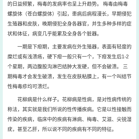
的日益频繁，梅毒的发病率也呈上升趋势。 梅毒由梅毒
螺旋体（苍白螺旋体）引起，患病后病程漫长，早期侵犯
生殖器和皮肤，晚期侵犯全身各器官，并生多种多样的症
状和体征，病变几乎能累及全身各个脏器。
一期是下疳期，主要发病在外生殖器，表面有轻度的
糜烂或有浅溃疡，硬下疳一般只有一个，下疳发生后1-2
个星期，两边腹股沟淋巴结肿大发硬，但不会破溃。 三
期梅毒才会发生破溃，发生在皮肤粘膜上，有一个叫结节
性梅毒疹均可溃烂。
花柳病是什么样子。花柳病是性病，是对性病传统的
称法，其实就是我们所说的性传播疾病。它是以性接触而
传染的疾病，临床中的疾病有淋病、梅毒、艾滋、尖锐湿
疣，甚至乙肝，所以说不同的疾病有不同的特征。