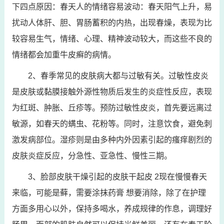
下四点原因：春天人的情绪容易波动：春天阳气上升，易
扰动人体肝、胆、胃肠蓄积的内热，出现春燥，表现为比
较容易生气，情绪、心理、精神波动较大，而这些不良的
情绪都会加重牛皮癣的病情。
2、春季常见的皮肤病大都与过敏有关。过敏性皮炎
是皮肤或黏膜接触外源性物质后发生的炎症性反应，表现
为红斑、肿胀、丘疹等。预防过敏性皮炎，首先要远离过
敏源，如春天的螨虫、花粉等。同时，注意饮食，避免刺
激发病部位。湿疹则是由多种内外因素引起的瘙痒剧烈的
皮肤炎症反应，分急性、亚急性、慢性三期。
3、脸部皮肤干燥引起的皮肤干起皮 2现在慢慢春天
来临，可能是藓，需要涂抹药膏 想要消除，除了在护理
方面多用心以外，保持多喝水，养成规律的作息，调理好