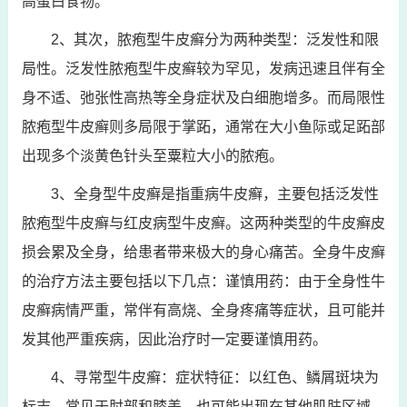
高蛋白食物。
2、其次，脓疱型牛皮癣分为两种类型：泛发性和限
局性。泛发性脓疱型牛皮癣较为罕见，发病迅速且伴有全
身不适、弛张性高热等全身症状及白细胞增多。而局限性
脓疱型牛皮癣则多局限于掌跖，通常在大小鱼际或足跖部
出现多个淡黄色针头至粟粒大小的脓疱。
3、全身型牛皮癣是指重病牛皮癣，主要包括泛发性
脓疱型牛皮癣与红皮病型牛皮癣。这两种类型的牛皮癣皮
损会累及全身，给患者带来极大的身心痛苦。全身牛皮癣
的治疗方法主要包括以下几点：谨慎用药：由于全身性牛
皮癣病情严重，常伴有高烧、全身疼痛等症状，且可能并
发其他严重疾病，因此治疗时一定要谨慎用药。
4、寻常型牛皮癣：症状特征：以红色、鳞屑斑块为
标志，常见于肘部和膝盖，也可能出现在其他肌肤区域。