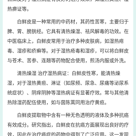
热痹证等。
白鲜皮是一种常用的中药材，其药性苦寒，主要归于
脾、胃、膀胱经。它具有清热燥湿、祛风解毒的功效。在
中医临床上，白鲜皮常用于治疗多种皮肤病，如湿热疮
毒、湿疹和疥癣等。对于湿热疮毒和湿疹，可以将白鲜皮
与苍术、苦参、连翘等药物配合使用，煎汤内服或外洗。
清热燥湿 治疗湿热病证：白鲜皮性寒，能清热燥
湿，对于湿热黄疸、淋证（如尿频、尿急、尿痛等泌尿系
统症状）、阴痒阴肿等湿热病证有显著疗效。常与其他清
热除湿药配伍使用，如与茵陈蒿同用治疗黄疸。
白鲜皮提取物中含有一种无色透明的液体及多种抗癌
有效成分。研究指出，白鲜皮在抗癌方面展现出良好的疗
效，因此在治疗癌症的药物中得到了广泛应用。这一发现