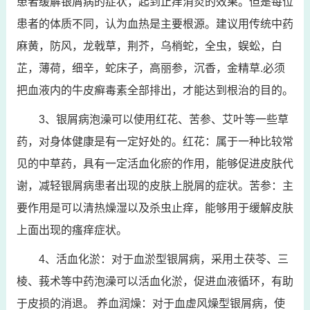
患者缓解银屑病的症状，起到止痒消炎的效果。但是每位
患者的体质不同，认为血热是主要根源。建议用传统中药
麻黄，防风，龙戟草，荆芥，乌梢蛇，全虫，蜈蚣，白
芷，薄荷，细辛，蛇床子，高丽参，沉香，金精草.必须
把血液内的牛皮癣毒素全部排出，才能达到根治的目的。
3、银屑病泡澡可以使用红花、苦参、艾叶等一些草
药，对身体健康是有一定好处的。红花：属于一种比较常
见的中草药，具有一定活血化瘀的作用，能够促进皮肤代
谢，减轻银屑病患者出现的皮肤上脱屑的症状。苦参：主
要作用是可以清热燥湿以及杀虫止痒，能够用于缓解皮肤
上面出现的瘙痒症状。
4、活血化淤：对于血淤型银屑病，采用土茯苓、三
棱、莪术等中药泡澡可以活血化淤，促进血液循环，有助
于皮损的消退。 养血润燥：对于血虚风燥型银屑病，使