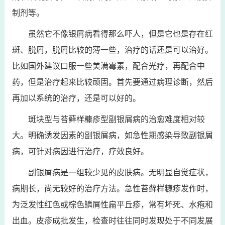
制剂等。
虽然它不像银屑病看得那么吓人，但是它也是存在红
斑、脱屑，脱屑比较的薄一些，治疗的话还是可以治好。
比如国外建议口服一些美满霉素，配合光疗，再配合中
药，但是治疗起来比较顽固。首先要通过病理诊断，然后
再加以系统的治疗，还是可以好的。
斑块型与苔藓样糠疹型副银屑病的治愈难度相对较
大。明确诱发因素的副银屑病，如急性期感染导致副银屑
病，可针对病因进行治疗，疗效良好。
副银屑病是一组较少见的皮肤病。无明显自觉症状，
病期长，尚无较好的治疗方法。急性苔藓样糠疹发作时，
为泛发性红色或棕色鳞屑性扁平丘疹，常有坏死、水疱和
出血。皮疹成批发生，检查时往往同时发现处于不同发展