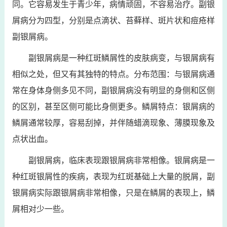
同。它容易发生于青少年，病情顽固，不容易治疗。副银
屑病分为四型，分别是点滴状、苔藓样、斑片状和痘疮样
副银屑病。
副银屑病是一种红斑鳞屑性的皮肤病变，与银屑病有
相似之处，但又有其独特的特点。分布范围：与银屑病通
常在身体身侧多见不同，副银屑病没有明显的身侧和区侧
的区别，甚至区侧可能比身侧更多。鳞屑特点：银屑病的
鳞屑通常较厚，容易刮掉，并伴随蜡滴现象、薄膜现象及
点状出血。
副银屑病，临床表现跟银屑病非常相像。银屑病是一
种红斑银屑性的疾病，表现为红斑基础上大量的脱屑，副
银屑病实际跟银屑病非常相像，只是在鳞屑的表现上，鳞
屑相对少一些。