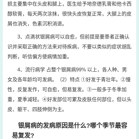
损主要集中在头皮和腿上，医生给予地奈德乳膏和他卡西
醇软膏，每天两次涂抹，很快头皮恢复正常，大腿上的皮
屑也消失，色素沉积消退。
3、点滴状银屑病可以自愈，但前提是要患者正确认
识并采取正确的方法来对待疾病，不要以类似的症状胡乱
判断，听信偏方使病情加重。
4、流行病学 占整个银屑病99% 以上，各人种、男
女及各年龄均可发病。（2）特点 ①好发于青壮年。②慢
性，反复发作，可自愈，但易复发。③一般多于冬季加
重，夏季减轻。④好发部位可累及皮肤任何部位，但以头
皮、躯干、四肢伸侧为主。
银屑病的发病原因是什么?哪个季节最容
易复发?