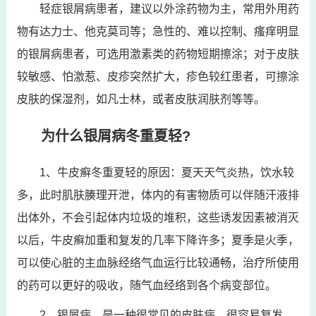
轻症银屑病患者，建议以外涂药物为主，常用外用药
物有达力士、他克莫司等；急性的、难以控制、瘙痒明显
的银屑病患者，可选用激素类的药物短期擦涂；对于皮肤
较敏感、怕激惹、皮疹突然扩大，疹色较红患者，可擦涂
皮肤的保湿剂，如凡士林，或者皮肤润肤剂等等。
为什么银屑病冬重夏轻?
1、牛皮癣冬重夏轻的原因：夏天天气炎热，饮水较
多，此时肌肤腠理开泄，体内的有害物质可以伴随汗液排
出体外，不会引起体内垃圾的堆积，这些诱发因素被消灭
以后，牛皮癣加重和复发的几率下降许多；夏季是火季，
可以使心脏的主血脉经络气血运行比较通畅，治疗所使用
的药可以更好的吸收，随气血经络到各个病变部位。
2、银屑病，是一种很常见的皮肤病，很容易复发，