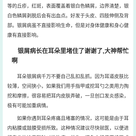
等的丘疹，红斑，表面覆盖着银白色鳞屑，边界清楚，银
白色鳞屑剥脱后会有出血点。好发于头皮、四肢伸侧及背
部。银屑病虽不直接影响生命，但是对身体健康和身心健
康有直接影响。
银屑病长在耳朵里堵住了谢谢了,大神帮忙
啊
耳朵银屑病千万不要自己乱扣乱抓。因为耳道皮肤比
较薄，空间狭小，如果我们用手指甲或挖耳勺之类用力掏
挖和摩擦，很容易把耳内皮肤弄破，一旦创口发炎感染，
极有可能加重病情。
如果你遇到耳朵疼痛且堵塞的情况，这可能是由于耳
内粘膜或鼓膜受损所致。这种情况建议尽快就医，以便进