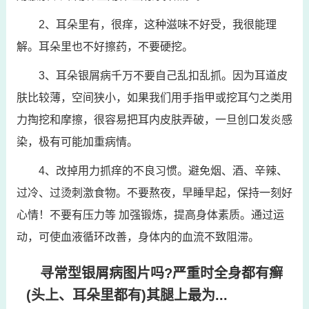
2、耳朵里有，很痒，这种滋味不好受，我很能理
解。耳朵里也不好擦药，不要硬挖。
3、耳朵银屑病千万不要自己乱扣乱抓。因为耳道皮
肤比较薄，空间狭小，如果我们用手指甲或挖耳勺之类用
力掏挖和摩擦，很容易把耳内皮肤弄破，一旦创口发炎感
染，极有可能加重病情。
4、改掉用力抓痒的不良习惯。避免烟、酒、辛辣、
过冷、过烫刺激食物。不要熬夜，早睡早起，保持一刻好
心情！不要有压力等 加强锻炼，提高身体素质。通过运
动，可使血液循环改善，身体内的血流不致阻滞。
寻常型银屑病图片吗?严重时全身都有癣
(头上、耳朵里都有)其腿上最为...