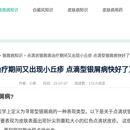
银屑病知识
白癜风知识
皮肤病知识
皮肤病用药
银屑病知识
点滴状银屑病治疗期间又出现小丘疹 点滴型银屑病快好
>
>
治疗期间又出现小丘疹 点滴型银屑病快好了
作者：
小新
时间：25-07-07
阅读数：174人阅读
屑病?
医学上定义为寻常型银屑病的一种表现类型。以下是关于点滴状银
主要表现为皮肤表面出现针尖到粟粒大小的红色点滴状皮疹。 这