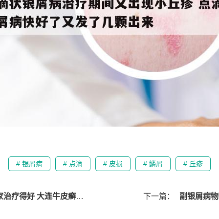
# 银屑病
# 点滴
# 皮损
# 鳞屑
# 丘疹
疗得好 大连牛皮癣能治好吗
下一篇：
副银屑病物