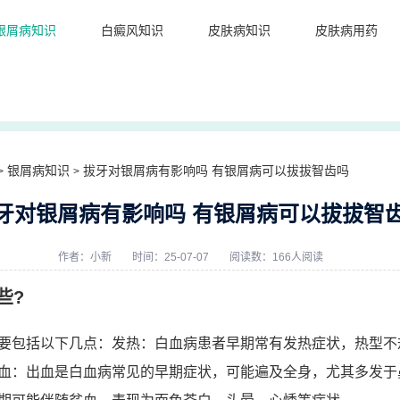
银屑病知识
白癜风知识
皮肤病知识
皮肤病用药
银屑病知识
拔牙对银屑病有影响吗 有银屑病可以拔拔智齿吗
>
>
牙对银屑病有影响吗 有银屑病可以拔拔智
作者：
小新
时间：25-07-07
阅读数：166人阅读
些?
要包括以下几点：发热：白血病患者早期常有发热症状，热型不
血：出血是白血病常见的早期症状，可能遍及全身，尤其多发于