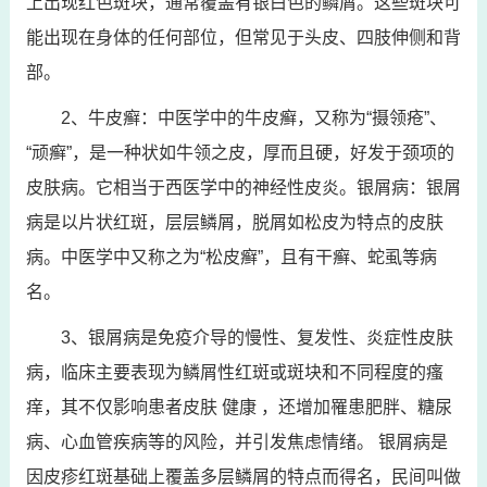
上出现红色斑块，通常覆盖有银白色的鳞屑。这些斑块可
能出现在身体的任何部位，但常见于头皮、四肢伸侧和背
部。
2、牛皮癣：中医学中的牛皮癣，又称为“摄领疮”、
“顽癣”，是一种状如牛领之皮，厚而且硬，好发于颈项的
皮肤病。它相当于西医学中的神经性皮炎。银屑病：银屑
病是以片状红斑，层层鳞屑，脱屑如松皮为特点的皮肤
病。中医学中又称之为“松皮癣”，且有干癣、蛇虱等病
名。
3、银屑病是免疫介导的慢性、复发性、炎症性皮肤
病，临床主要表现为鳞屑性红斑或斑块和不同程度的瘙
痒，其不仅影响患者皮肤 健康 ，还增加罹患肥胖、糖尿
病、心血管疾病等的风险，并引发焦虑情绪。 银屑病是
因皮疹红斑基础上覆盖多层鳞屑的特点而得名，民间叫做