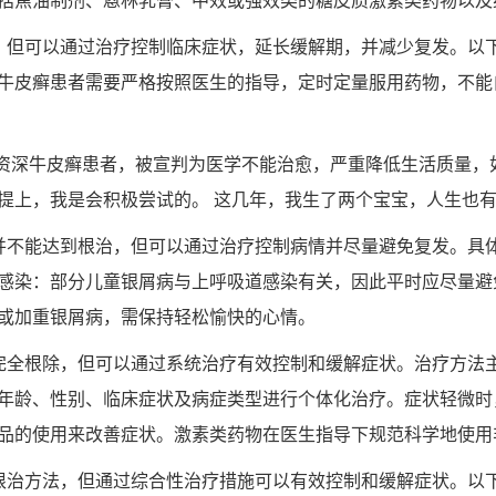
括焦油制剂、蒽林乳膏、中效或强效类的糖皮质激素类药物以及
，但可以通过治疗控制临床症状，延长缓解期，并减少复发。以
牛皮癣患者需要严格按照医生的指导，定时定量服用药物，不能
名资深牛皮癣患者，被宣判为医学不能治愈，严重降低生活质量，
提上，我是会积极尝试的。 这几年，我生了两个宝宝，人生也
并不能达到根治，但可以通过治疗控制病情并尽量避免复发。具
感染：部分儿童银屑病与上呼吸道感染有关，因此平时应尽量避
或加重银屑病，需保持轻松愉快的心情。
完全根除，但可以通过系统治疗有效控制和缓解症状。治疗方法
年龄、性别、临床症状及病症类型进行个体化治疗。症状轻微时
品的使用来改善症状。激素类药物在医生指导下规范科学地使用
根治方法，但通过综合性治疗措施可以有效控制和缓解症状。以