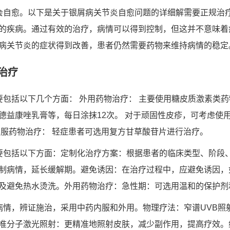
会自愈。以下是关于银屑病关节炎自愈问题的详细解需要正规治
的疾病。通过有效的治疗，病情可以得到控制，但这并不意味着
病关节炎的症状得到改善，患者仍然需要药物来维持病情的稳定
治疗
要包括以下几个方面： 外用药物治疗： 主要使用糖皮质激素类
德益康唑乳膏等，每日涂抹12次。 对于顽固性皮疹，可考虑使
口服药物治疗： 轻症患者可选用复方甘草酸苷片进行治疗。
要包括以下方面：定制化治疗方案：根据患者的临床类型、阶段
制病情，延长缓解期。避免诱因：在治疗过程中，应避免诱因，
及避免热水烫洗。外用药物治疗：急性期：可选用温和的保护剂
病情，辨证施治，采用中药内服和外用。物理疗法：窄谱UVB照
准分子激光照射：更精准地照射皮肤，减少副作用，提高疗效。