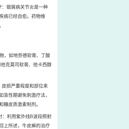
疗：银屑病关节炎是一种
疾病已经自愈。药物维
。
药物，如地奈德软膏、丁酸
用他克莫司软膏、他卡西醇
、皮损严重程度和部位来
如急性期避免刺激疗法，
和糖皮质激素制剂。
射：利用紫外线B波段照射
综上所述，牛皮癣的治疗