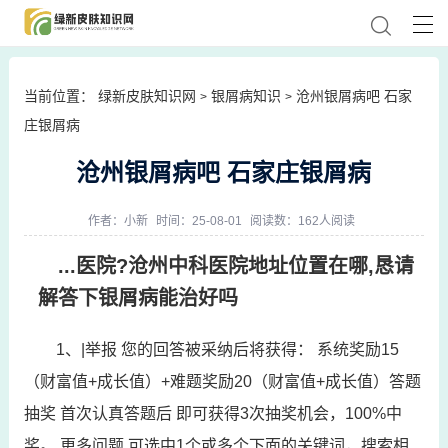
当前位置：
绿新皮肤知识网
银屑病知识
沧州银屑病吧 石家
>
>
庄银屑病
沧州银屑病吧 石家庄银屑病
作者：
小新
时间：25-08-01
阅读数：162人阅读
...医院?沧州中科医院地址位置在哪,恳请
解答下银屑病能治好吗
1、|举报 您的回答被采纳后将获得： 系统奖励15
（财富值+成长值）+难题奖励20（财富值+成长值）答题
抽奖 首次认真答题后 即可获得3次抽奖机会，100%中
奖。 更多问题 可选中1个或多个下面的关键词，搜索相