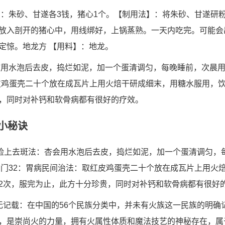
】：朱砂、甘遂各3钱，猪心1个。【制用法】：将朱砂、甘遂研
放入剖开的猪心中，用线绑好，上锅蒸熟。一天内吃完。可能会
定惊。地龙方 【用料】：地龙。
核用水泡后去皮，捣烂如泥，加一个蛋清调匀，每晚睡前，次晨用
 红皮鸡蛋壳二十个放在成瓦片上用火焙干研成细末，用糖水服用，
，同时对补钙和软骨病都有很好的疗效。
小秘诀
：脸上去斑法：杏会用水泡后去皮，捣烂如泥，加一个蛋清调匀，
窍门32：胃病民间治法：取红皮鸡蛋壳二十个放在成瓦片上用火
2次，服完为止，此方十分珍贵，同时对补钙和软骨病都有很好
无记载：在中国的56个民族分类中，并未有火族这一民族的明确
，是崇尚火的力量，拥有火属性体质和魔法技艺的神秘存在，属