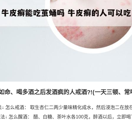
命、喝多酒之后发酒疯的人戒酒?!(一天三顿、常喝多
法↓ 怎么戒酒： 取生杏仁二两少量味精化成水，然后浸泡二在放
法↓ 怎么醒酒： 醋、白糖、茶叶水各100克，醉酒以后，立即