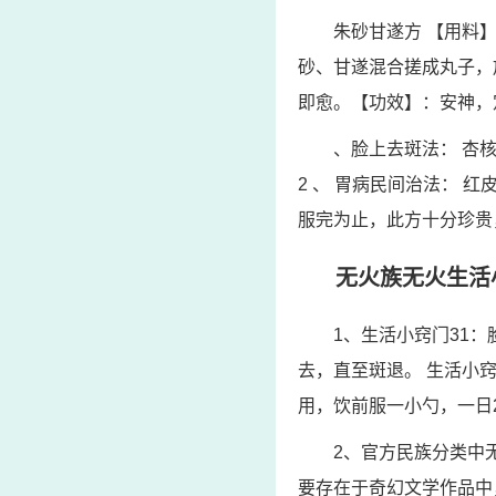
朱砂甘遂方 【用料
砂、甘遂混合搓成丸子，
即愈。【功效】：安神，
、脸上去斑法： 杏
2 、 胃病民间治法：
服完为止，此方十分珍贵
无火族无火生活
1、生活小窍门31
去，直至斑退。 生活小
用，饮前服一小勺，一日
2、官方民族分类中
要存在于奇幻文学作品中