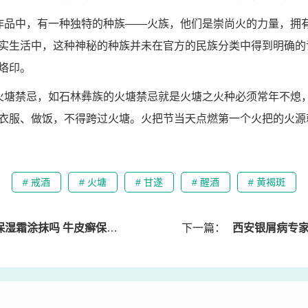
作品中，有一种独特的种族——火族，他们是崇尚火的力量，拥
实生活中，这种神秘的种族并未在官方的民族分类中得到明确的
烙印。
火塘禁忌，如石林彝族的火塘禁忌就是火塘之火种必须常年不熄
衣服、做饭，不得跨过火塘。火把节当天点燃第一个火把的火源
# 戒酒
# 火塘
# 甘遂
# 醒酒
# 黄褐斑
霜涂抹吗 牛皮癣保湿药膏
下一篇：
西安银屑病专家排