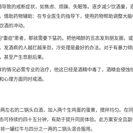
酒导致的戒断症状，如焦虑、烦躁、失眠等。逐步减少饮酒量，
。借助药物辅助：在专业医生的指导下，使用药物帮助调整大脑
饮酒的冲动。
的“重症”患者，那就需要下猛药。把他喝醉的丑态发到朋友圈，
。发酒疯的人越拦越来劲，冷处理是最好的办法。对于有暴力倾
，甚至产生悲剧后果。
样的情况必需专业的治疗，他这已经是酒精中毒了，酒精会侵蚀
和心理方面同时戒酒。
一两左右的二锅头白酒，加入两个生鸡蛋的蛋黄，搅拌均匀。在
态可持续约四十五分钟，有助于提升同房体验。此方案安全且副
 将一罐红牛与四分之一两的二锅头混合服用。