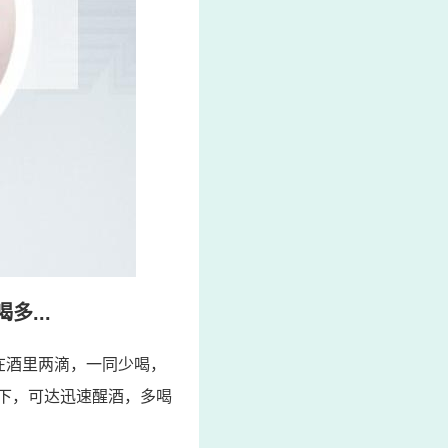
...
在酒里两滴，一同少喝，
喝下，可达迅速醒酒，多喝