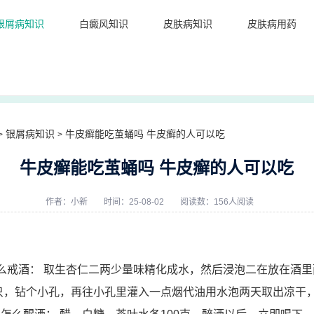
银屑病知识
白癜风知识
皮肤病知识
皮肤病用药
银屑病知识
牛皮癣能吃茧蛹吗 牛皮癣的人可以吃
>
>
牛皮癣能吃茧蛹吗 牛皮癣的人可以吃
作者：
小新
时间：25-08-02
阅读数：156人阅读
怎么戒酒： 取生杏仁二两少量味精化成水，然后浸泡二在放在酒
一只，钻个小孔，再往小孔里灌入一点烟代油用水泡两天取出凉干