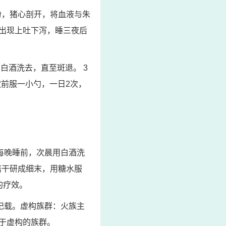
粉，猪心剖开，将血液与朱
出现上吐下泻，睡三夜后
白酒洗去，直至斑退。 3
饮前服一小勺，一日2次，
每晚睡前，次晨用白酒洗
焙干研成细末，用糖水服
的疗效。
记载。虚构族群：火族主
于虚构的族群。