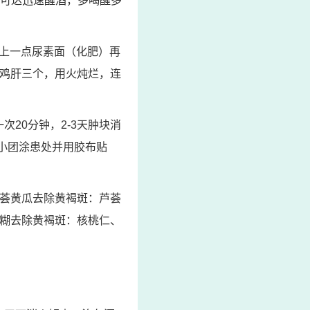
，可达迅速醒酒，多喝醒多
眼上一点尿素面（化肥）再
雄鸡肝三个，用火炖烂，连
20分钟，2-3天肿块消
一小团涂患处并用胶布贴
芦荟黄瓜去除黄褐斑：芦荟
麻糊去除黄褐斑：核桃仁、