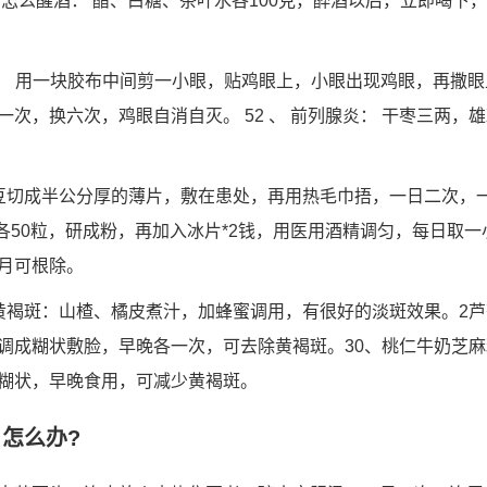
 怎么醒酒： 醋、白糖、茶叶水各100克，醉酒以后，立即喝下
眼： 用一块胶布中间剪一小眼，贴鸡眼上，小眼出现鸡眼，再撒
次，换六次，鸡眼自消自灭。 52 、 前列腺炎： 干枣三两，
豆切成半公分厚的薄片，敷在患处，再用热毛巾捂，一日二次，一次
椒各50粒，研成粉，再加入冰片*2钱，用医用酒精调匀，每日取
月可根除。
黄褐斑：山楂、橘皮煮汁，加蜂蜜调用，有很好的淡斑效果。2
调成糊状敷脸，早晚各一次，可去除黄褐斑。30、桃仁牛奶芝
糊状，早晚食用，可减少黄褐斑。
!怎么办?