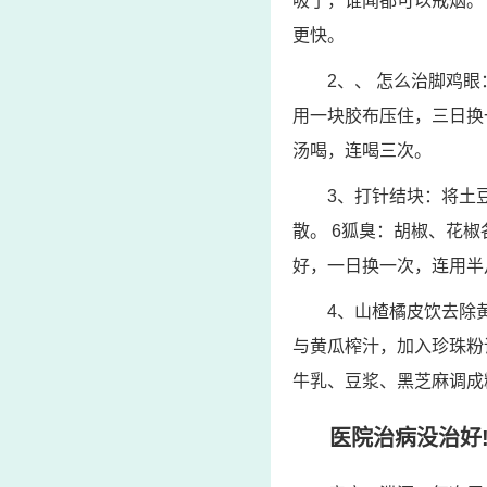
吸了，谁闻都可以戒烟。
更快。
2、、 怎么治脚鸡
用一块胶布压住，三日换一
汤喝，连喝三次。
3、打针结块：将土
散。 6狐臭：胡椒、花
好，一日换一次，连用半
4、山楂橘皮饮去除
与黄瓜榨汁，加入珍珠粉
牛乳、豆浆、黑芝麻调成
医院治病没治好