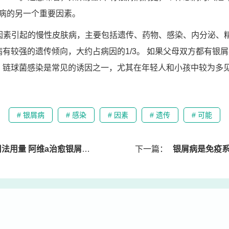
病的另一个重要因素。
因素引起的慢性皮肤病，主要包括遗传、药物、感染、内分泌、
病有较强的遗传倾向，大约占病因的1/3。 如果父母双方都有银
素： 链球菌感染是常见的诱因之一，尤其在年轻人和小孩中较为多
# 银屑病
# 感染
# 因素
# 遗传
# 可能
用量 阿维a治愈银屑病贴吧
下一篇：
银屑病是免疫系统病