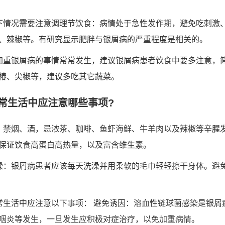
下情况需要注意调理节饮食：病情处于急性发作期，避免吃刺激
、辣椒等。有研究显示肥胖与银屑病的严重程度是相关的。
加重银屑病的事情常常发生，建议银屑病患者饮食中要多注意，
椿、尖椒等，建议多吃其它蔬菜。
常生活中应注意哪些事项?
：禁烟、酒，忌浓茶、咖啡、鱼虾海鲜、牛羊肉以及辣椒等辛腥
保证饮食高蛋白高热量，以及富含维生素。
燥：银屑病患者应该每天洗澡并用柔软的毛巾轻轻擦干身体。避
常生活中应注意以下事项： 避免诱因：溶血性链球菌感染是银屑
咽炎等发生，一旦发生应积极对症治疗，以免加重病情。