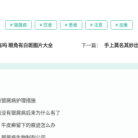
# 银屑病
# 饮食
# 患者
# 注意
# 加重
冻吗 眼角有白斑图片大全
下一篇：
手上莫名其妙出现了白
重银屑病护理措施
前没有银屑病后来为什么有了
 牛皮癣留下的痕迹怎么办
 银屑病生物制剂公司