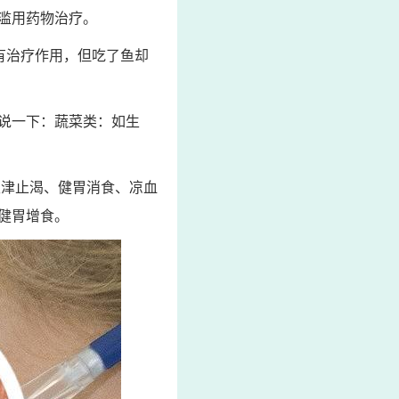
滥用药物治疗。
有治疗作用，但吃了鱼却
说一下：蔬菜类：如生
生津止渴、健胃消食、凉血
健胃增食。