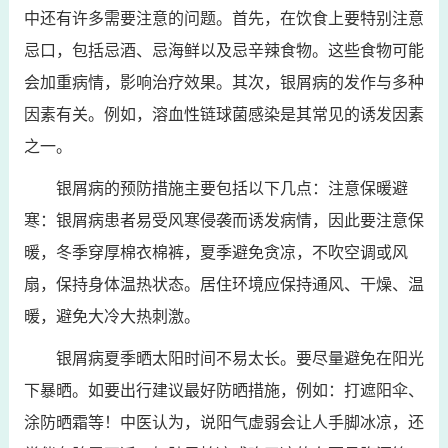
中还有许多需要注意的问题。首先，在饮食上要特别注意
忌口，包括忌酒、忌海鲜以及忌辛辣食物。这些食物可能
会加重病情，影响治疗效果。其次，银屑病的发作与多种
因素有关。例如，溶血性链球菌感染是其常见的诱发因素
之一。
银屑病的预防措施主要包括以下几点：注意保暖避
寒：银屑病患者易受风寒侵袭而诱发病情，因此要注意保
暖，冬季穿厚棉衣棉裤，夏季避免贪凉，不吹空调或风
扇，保持身体温热状态。居住环境应保持通风、干燥、温
暖，避免大冷大热刺激。
银屑病夏季晒太阳时间不易太长。要尽量避免在阳光
下暴晒。如要出行建议最好防晒措施，例如：打遮阳伞、
涂防晒霜等！中医认为，说阳气虚弱会让人手脚冰凉，还