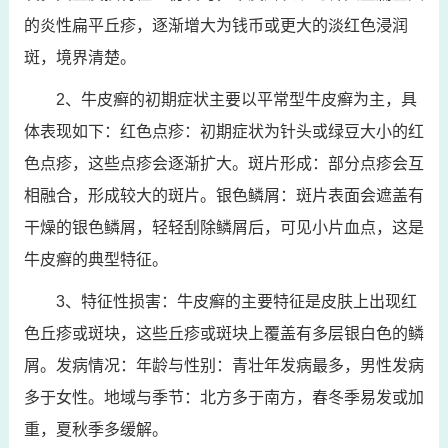
的炎性扁平丘疹，逐渐增大为钱币或更大的淡红色浸润
斑，境界清楚。
2、牛皮癣的初期症状主要以平常型牛皮癣为主，具
体表现如下：红色点疹：初期症状为针头或绿豆大小的红
色点疹，这些点疹会逐渐扩大。斑片形成：部分点疹会互
相融合，形成较大的斑片。银色鳞屑：斑片表面会遮盖有
干燥的银色鳞屑，轻轻刮除鳞屑后，可见小片血点，这是
牛皮癣的典型特征。
3、特征性损害：牛皮癣的主要特征是皮肤上出现红
色丘疹或斑块，这些丘疹或斑块上覆盖有多层银白色的鳞
屑。发病情况：年龄与性别：青壮年发病最多，男性发病
多于女性。地域与季节：北方多于南方，春冬季易发或加
重，夏秋季多缓解。