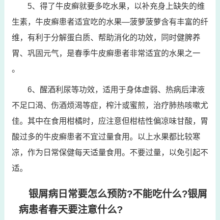
5、得了牛皮癣就要多吃水果，以补充身上缺失的维
生素，牛皮癣患者适宜吃的水果—菠萝菠萝含有丰富的纤
维，有利于分解蛋白质、帮助消化的功效，同时健脾养
胃、巩固元气，是春季牛皮癣患者非常适宜的水果之一
。
6、醒酒利尿等功效，适用于身体虚弱、热病后津液
不足口渴、伤酒烦渴等症，榨汁或蜜煎，治疗肺热咳嗽尤
佳。其中在食用柑橘时，应注意但柑桔性偏凉味甘酸，胃
酸过多的牛皮癣患者不宜过量食用。以上水果都比较寒
凉，作为日常保健每天适量食用。不要过量，以免引起不
适。
银屑病日常要怎么预防?不能吃什么?银屑
病患者春天要注意什么?