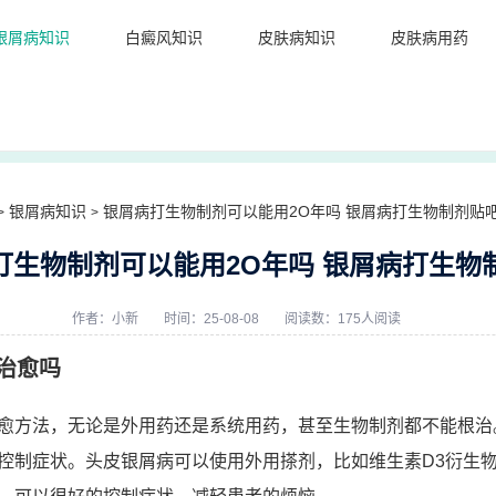
银屑病知识
白癜风知识
皮肤病知识
皮肤病用药
银屑病知识
银屑病打生物制剂可以能用2O年吗 银屑病打生物制剂贴
>
>
打生物制剂可以能用2O年吗 银屑病打生物
作者：
小新
时间：25-08-08
阅读数：175人阅读
治愈吗
愈方法，无论是外用药还是系统用药，甚至生物制剂都不能根治
控制症状。头皮银屑病可以使用外用搽剂，比如维生素D3衍生