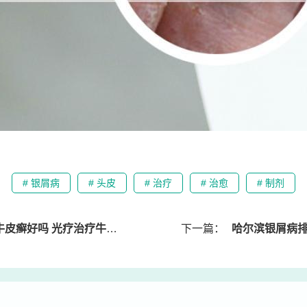
# 银屑病
# 头皮
# 治疗
# 治愈
# 制剂
癣好吗 光疗治疗牛皮癣价格
下一篇：
哈尔滨银屑病排名 