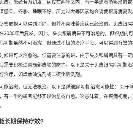
头皮。患者若为初发，病程在两年之内，有一半患者能够治愈或
道感染、冬季、睡眠不好、压力过大等因素均会诱使银屑病复发
尽管皮损可以得到消除，但并不意味着疾病已经治愈。头皮银屑
在2030年后复发。因此，头皮银屑病是不可治愈的，但短期内
病初期虽然不可治愈，但通过积极的治疗手段，可以得到有效的
时候是可以治愈的。但需要注意的是，由于头皮银屑病具有一定
后需要积极注意局部皮肤的防护。以下是关于头皮银屑病初期治
行治疗，如煤焦油洗剂或二硫化硒洗剂。
可能治愈，但无法根治。以下是详细解 初期治愈可能性： 对于
，有一半的患者能够实现治愈或自愈。这意味着，在疾病初期，
。
能长期保持疗效?