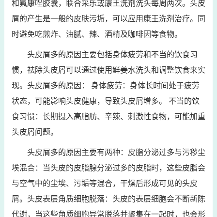
和氟康唑胶囊，联合采乐或康王洗剂洗头每周两次。头皮
屑的产生是一般的皮肤污垢，可以应用康王洗剂治疗。同
时避免吃煎炸、油腻、辣、酒精及咖啡因等食物。
头皮屑多的原因主要包括身体疲劳和不当的饮食习
惯，祛除头皮屑可以通过使用鲜姜水洗头和调整饮食来实
现。头皮屑多的原因： 身体疲劳：身体长时间处于疲劳
状态，可能影响头皮健康，导致头皮屑增多。 不当的饮
食习惯：长期摄入高脂肪、辛辣、刺激性食物，可能加重
头皮屑问题。
头皮屑多的原因主要有两种：皮脂分泌过多与污秽尘
埃混合：当头皮的皮脂腺分泌过多的皮脂时，这些皮脂会
与空气中的尘埃、污垢等混合，干燥后形成可见的头皮
屑。头皮表层角质细胞脱落：头皮的表层细胞会不断新陈
代谢，当这些角质细胞异常脱落并聚集在一起时，也会形