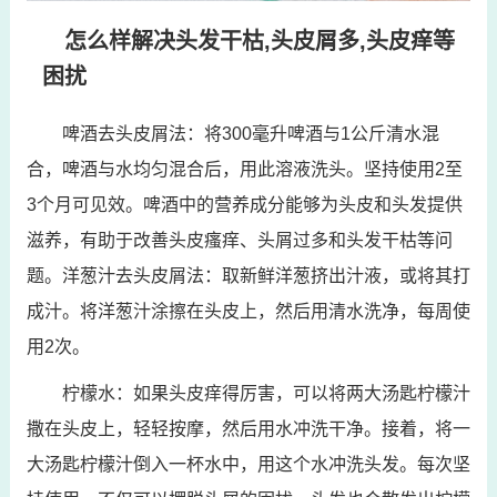
怎么样解决头发干枯,头皮屑多,头皮痒等
困扰
啤酒去头皮屑法：将300毫升啤酒与1公斤清水混
合，啤酒与水均匀混合后，用此溶液洗头。坚持使用2至
3个月可见效。啤酒中的营养成分能够为头皮和头发提供
滋养，有助于改善头皮瘙痒、头屑过多和头发干枯等问
题。洋葱汁去头皮屑法：取新鲜洋葱挤出汁液，或将其打
成汁。将洋葱汁涂擦在头皮上，然后用清水洗净，每周使
用2次。
柠檬水：如果头皮痒得厉害，可以将两大汤匙柠檬汁
撒在头皮上，轻轻按摩，然后用水冲洗干净。接着，将一
大汤匙柠檬汁倒入一杯水中，用这个水冲洗头发。每次坚