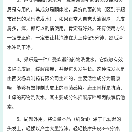
3、西安杨森的采乐对于真菌感染引起的头皮痒和头
屑是有用的，其成分是酮康唑，属抗真菌药物（区别于超
市出售的采乐洗发水），如果正常人自觉头油很厚，头皮
屑多，痒，都可以酌情使用，肯定有好处。还有使用方法
一定要正确，一定要让其泡沫在头上停留5分钟，然后清
水冲洗干净。
4、采乐是一种广受欢迎的药物洗发水，它能够有效
去除头皮屑，缓解瘙痒，并促进头发生长。这种洗发水是
由西安杨森制药有限公司生产的，主要活性成分为酮康
唑，能够有效抑制头皮上的真菌感染。康王同样是抗菌、
止痒的药物洗发水，其主要成分包括酮康唑和丙酸氯倍他
索。
5、局部外用。将适量本品（约5ml）涂于已润湿的
头发上，轻揉以产生大量泡沫。轻轻按摩头皮3~5分钟，