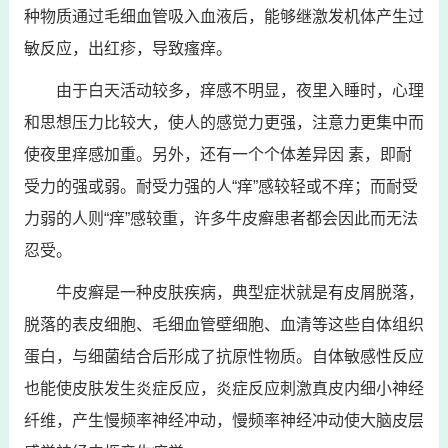
种物质通过毛细血管吸入血液后，能够继激发机体产生过
敏反应，出红疹，导致瘙痒。
由于白天活动较多，痒感不明显，夜里入睡时，心理
和思想压力比较大，使人的感觉力更强，注意力更集中而
使夜里痒感加重。另外，还有一个个体差异因 素，即耐
受力的强或弱。耐受力强的人“痒”感较轻或不痒；而耐受
力弱的人则“痒”感较重，许多牛皮癣患者都会因此而无法
忍受。
牛皮癣是一种皮肤疾病，典型症状就是有皮屑脱落，
脱落的表皮细胞、毛细血管壁细胞、血清等这些自体组织
蛋白，与细菌结合后形成了抗原性物质。自体敏感性反应
也能使皮肤发生炎症反应，炎症反应刺激真皮内细小神经
纤维，产生慢频率神经冲动，慢频率神经冲动使大脑皮层