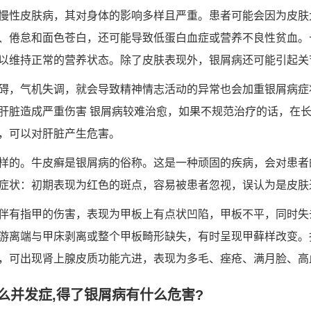
慢性皮肤病，其对身体的影响多样且严重。患者可能会因为皮肤
、倦怠和面色苍白，还可能导致低蛋白血症或营养不良性贫血。
以维持正常的营养状态。除了皮肤表现外，银屑病还可能引起关
碍，气机失调，就会导致精神情志活动的异常也会加重银屑病症
肝脏造成严重伤害 银屑病较难治愈，如果不规范治疗的话，在
，可以对肝脏产生危害。
样的。牛皮癣是银屑病的俗称。这是一种顽固的疾病，会对患者
症状：初期表现为红色的斑点，容易被患者忽视，误认为是皮肤
者伴有指甲的伤害，表现为甲板上有点状凹陷，甲板不平，同时
游离端与甲床剥离或整个甲板畸形缺失，有时呈现甲藓样改变。
，可出现肾上腺皮质功能亢进，表现为多毛、痤疮、满月脸、高
么并发症,得了银屑病有什么危害?