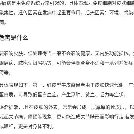
银屑病是由免疫系统异常引起的，具体表现为免疫细胞对皮肤细
聚集性，遗传因素在发病中起重要作用。后天因素：环境、感染
病。
危害是什么
要影响皮肤，但处理得当一般不会影响健康，无内脏功能损伤。
银屑病、脓疱型银屑病等，可能会伴随全身不适和一系列并发症
碍等。
具体表现如下：第一，红皮型牛皮癣患者由于皮肤快速代谢，广
蛋白质，可导致低蛋白血症，产生浮肿、贫血、乏力等症状。
逐渐扩散，.且在皮肤的外表，常常会形成一层厚厚的死皮层，以
泛起关节痛，僵硬等现象，更可能造成关节畸形而影响行走.若
或暗红，更是对身体不利。