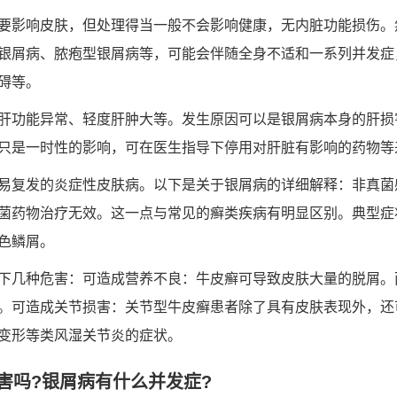
要影响皮肤，但处理得当一般不会影响健康，无内脏功能损伤。
银屑病、脓疱型银屑病等，可能会伴随全身不适和一系列并发症
碍等。
肝功能异常、轻度肝肿大等。发生原因可以是银屑病本身的肝损
只是一时性的影响，可在医生指导下停用对肝脏有影响的药物等
易复发的炎症性皮肤病。以下是关于银屑病的详细解释：非真菌
菌药物治疗无效。这一点与常见的癣类疾病有明显区别。典型症
色鳞屑。
下几种危害：可造成营养不良：牛皮癣可导致皮肤大量的脱屑。
。可造成关节损害：关节型牛皮癣患者除了具有皮肤表现外，还
变形等类风湿关节炎的症状。
害吗?银屑病有什么并发症?