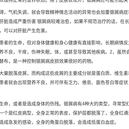
以维持正常的营养状态。除了皮肤表现外，银屑病还可能引起关
碍，气机失调，就会导致精神情志活动的异常也会加重银屑病症
肝脏造成严重伤害 银屑病较难治愈，如果不规范治疗的话，在
，可以对肝脏产生危害。
患者的生命，但对身体健康和身心健康有直接影响，长期病情反
养不良，干痒，伤神失眠，体，或甚至导致其他疾病。2，虽然
替布，是一种控制银屑病皮损效果很好的药物。
大量脱落皮屑，而构成这些皮屑的主要成分就是蛋白质、维生素
患者就会出现营养不良，并可伴有乏力、倦怠、面色苍白等症状
生命，或者是造成身体的伤残。银屑病有4种大的类型，寻常型
一个是红皮病型，全身正常的表皮，保护层都脱落了，全身红通
造成急发的感染，全身的角蛋白脱落，会造成低蛋白血症。