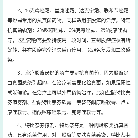
2、％克霉唑霜、益康唑霜、达克宁霜、联苯苄唑霜
等也是常用的抗真菌药物，同样适用于股癣的治疗。特定
抗真菌霜剂：2%咪糠唑霜、3%克霉唑霜、2%酮康唑霜
等，这些药物需要坚持使用一段时间，直到股癣症状有所
好转，并在股癣完全消失后再停用，以避免复发和二次感
染。
3、治疗股癣最好的药主要是抗真菌药，因为股癣是
由真菌感染引起的，在治疗前需要化验真菌，如果是阳性
就能确诊。在治疗上可以外用药物治疗，比如盐酸特比萘
芬喷雾剂、盐酸特比萘芬软膏、萘替芬酮康唑软膏、卢立
康唑软膏、硝酸咪康唑软膏、克霉唑软膏等。
4、特比萘芬搽剂：特比萘芬是一种丙烯胺类抗真菌
药，具有杀菌作用。对于股癣等皮肤真菌感染，特比萘芬