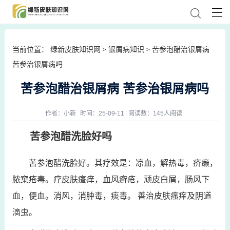
当前位置：
绿新皮肤知识网
银屑病知识
苦参泡醋治银屑病
>
>
苦参治银屑病吗
苦参泡醋治银屑病 苦参治银屑病吗
作者：
小新
时间：25-09-11
阅读数：145人阅读
苦参泡醋洗脸好吗
苦参泡醋洗脸好。其疗效是：凉血，解热毒，疥癞，
脓窠疮毒。疗皮肤瘙痒，血风癣疮，顽皮白屑，肠风下
血，便血。消风，消肿毒，痰毒。 善治皮肤瘙痒及阴道
滴虫。