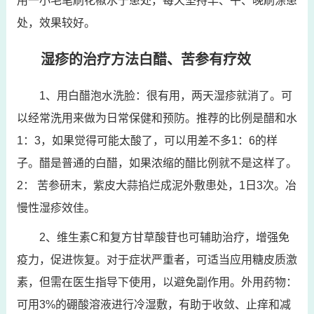
用一小毛笔刷花椒水于患处，每天坚持早、午、晚刷涂患
处，效果较好。
湿疹的治疗方法白醋、苦参有疗效
1、用白醋泡水洗脸：很有用，两天湿疹就消了。可
以经常洗用来做为日常保健和预防。推荐的比例是醋和水
1：3，如果觉得可能太酸了，可以用差不多1：6的样
子。醋是普通的白醋，如果浓缩的醋比例就不是这样了。
2： 苦参研末，紫皮大蒜掐烂成泥外敷患处，1日3次。冶
慢性湿疹效佳。
2、维生素C和复方甘草酸苷也可辅助治疗，增强免
疫力，促进恢复。对于症状严重者，可适当应用糖皮质激
素，但需在医生指导下使用，以避免副作用。外用药物：
可用3%的硼酸溶液进行冷湿敷，有助于收敛、止痒和减