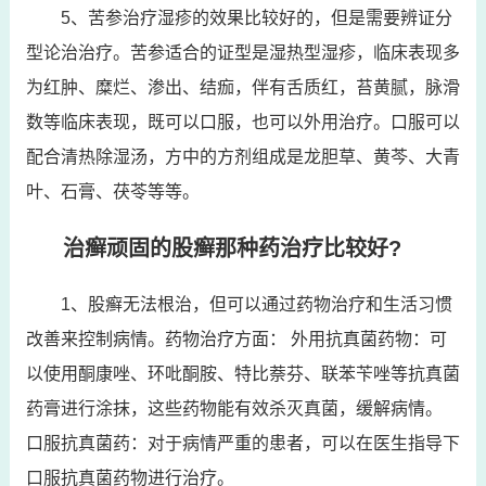
5、苦参治疗湿疹的效果比较好的，但是需要辨证分
型论治治疗。苦参适合的证型是湿热型湿疹，临床表现多
为红肿、糜烂、渗出、结痂，伴有舌质红，苔黄腻，脉滑
数等临床表现，既可以口服，也可以外用治疗。口服可以
配合清热除湿汤，方中的方剂组成是龙胆草、黄芩、大青
叶、石膏、茯苓等等。
治癣顽固的股癣那种药治疗比较好?
1、股癣无法根治，但可以通过药物治疗和生活习惯
改善来控制病情。药物治疗方面： 外用抗真菌药物：可
以使用酮康唑、环吡酮胺、特比萘芬、联苯苄唑等抗真菌
药膏进行涂抹，这些药物能有效杀灭真菌，缓解病情。
口服抗真菌药：对于病情严重的患者，可以在医生指导下
口服抗真菌药物进行治疗。