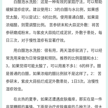
白醋泡水洗脸：这是一种有效的家庭疗法，可以帮助
缓解湿疹症状。建议使用1：3的白醋与水比例，如果感
觉太酸，可以尝试1：6的比例。使用普通白醋，如果是
浓缩醋，则需调整比例。 苦参研末和大蒜泥外敷：将苦
参研磨成粉末，与紫皮大蒜捣烂成泥状，外敷于患处，每
日三次，对于慢性湿疹有显著疗效。
用白醋泡水洗脸：很有用，两天湿疹就消了。可以经
常洗用来做为日常保健和预防。推荐的比例是醋和水1：
3，如果觉得可能太酸了，可以用差不多1：6的样子。醋
是普通的白醋，如果浓缩的醋比例就不是这样了。2： 苦
参研末，紫皮大蒜掐烂成泥外敷患处，1日3次。冶慢性
湿疹效佳。
在炎热的夏季，如果还遭遇皮肤瘙痒，那实在是一件
非常糟糕的事情。下面是治疗皮肤瘙痒的几种方法，供大