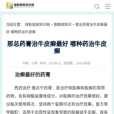
当前位置：
绿新皮肤知识网
银屑病知识
那总药膏治牛皮癣最
>
>
好 哪种药治牛皮癣
那总药膏治牛皮癣最好 哪种药治牛皮
癣
作者：
小新
时间：25-09-12
阅读数：134人阅读
治癣最好的药膏
西药治疗 维达宁药膏：是治疗体股癣和股癣的常用
药物，含有硝酸益康唑成分，对股癣的治疗效果很好。建
议每天使用两次，坚持两个星期可达到治疗效果。复方苯
甲酸酊：适用于出现传染现象导致的股癣或手足癣，具有