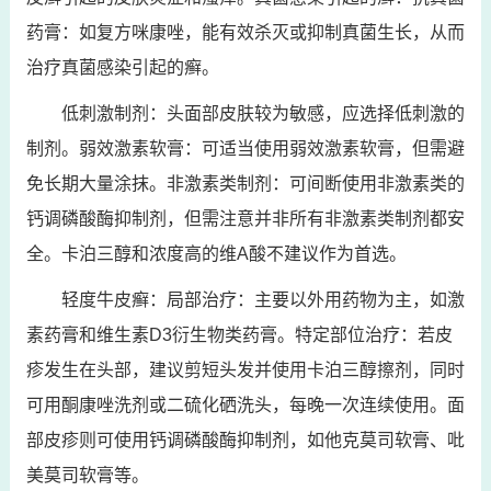
药膏：如复方咪康唑，能有效杀灭或抑制真菌生长，从而
治疗真菌感染引起的癣。
低刺激制剂：头面部皮肤较为敏感，应选择低刺激的
制剂。弱效激素软膏：可适当使用弱效激素软膏，但需避
免长期大量涂抹。非激素类制剂：可间断使用非激素类的
钙调磷酸酶抑制剂，但需注意并非所有非激素类制剂都安
全。卡泊三醇和浓度高的维A酸不建议作为首选。
轻度牛皮癣：局部治疗：主要以外用药物为主，如激
素药膏和维生素D3衍生物类药膏。特定部位治疗：若皮
疹发生在头部，建议剪短头发并使用卡泊三醇擦剂，同时
可用酮康唑洗剂或二硫化硒洗头，每晚一次连续使用。面
部皮疹则可使用钙调磷酸酶抑制剂，如他克莫司软膏、吡
美莫司软膏等。