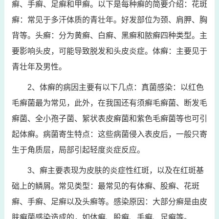
癣、手癣、足癣和甲癣。以下是每种癣的简要介绍：花斑
癣：常见于多汗体质的青壮年。好发部位为颈、肩胛、胸
背等。头癣：分为黄癣、白癣、黑癣和脓癣四种类型。主
要影响头皮，可能导致脱发和头皮炎症。体癣：主要见于
青壮年及男性。
2、体癣的病因主要有以下几点：真菌感染：以红色
毛癣菌最为常见，此外，在我国还有须癣毛癣菌、断发毛
癣菌、全小孢子菌、絮状表皮癣菌和紫色毛癣菌等也可引
起体癣。病菌寄生特点：这些病菌侵入表皮后，一般只寄
生于角质层，局部引起轻度炎症反应。
3、癣主要表现为皮肤的炎症性红斑，以及在红斑基
础上的鳞屑。常见类型：最常见的有体癣、股癣、花斑
癣、手癣、足癣以及头癣等。感染原因：大部分癣是由皮
肤癣菌感染造成的，如体癣、股癣、手癣、足癣等。