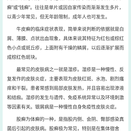
癣”或“钱癣”。往往是单片或因自家传染而渐渐发生多片，
以青少年常见，但无年龄限制，成年人也可发生。
牛皮癣的临床症状表现，简单来说判断的依据就是白
屑、薄膜、点状出血现象，具体来说其特征为红包或棕红
色小点或斑丘疹，上面附有干燥的鳞屑，以后逐渐扩展而
成棕红色斑块。
最常见的皮肤病之一就是湿疹。湿疹是一种慢性、反
复发作的皮肤炎症，主要表现为皮肤红斑、水泡、剧烈瘙
痒和干裂。患者常感到局部皮肤发热，并且容易出现渗液
和结痂。湿疹的发生与遗传、免疫系统异常以及环境刺激
等因素有关。银屑病是一种慢性自身免疫性皮肤炎症。
股癣为体癣的一种，是指股内侧、会阴、臀部感染真
菌后引起的皮肤病。股癣极为常见，特别是在集体宿舍