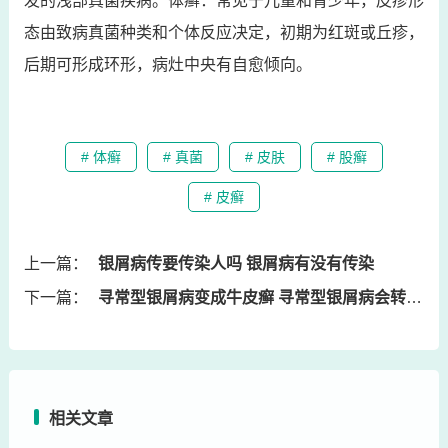
发的浅部真菌疾病。体癣：常见于儿童和青少年，皮疹形
态由致病真菌种类和个体反应决定，初期为红斑或丘疹，
后期可形成环形，病灶中央有自愈倾向。
# 体癣
# 真菌
# 皮肤
# 股癣
# 皮癣
上一篇：
银屑病传要传染人吗 银屑病有没有传染
下一篇：
寻常型银屑病变成牛皮癣 寻常型银屑病会转型吗
相关文章