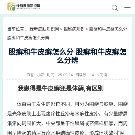
当前位置：
绿新皮肤知识网
银屑病知识
股癣和牛皮癣怎么分
>
>
股癣和牛皮癣怎么分辨
股癣和牛皮癣怎么分 股癣和牛皮癣怎
么分辨
作者：
小新
时间：25-09-14
阅读数：141人阅读
我患得是牛皮癣还是体藓,有区别
体癣由于发生的部位不同，可分为圈癣与股癣，圈癣
是光华皮肤上出现瘙痒性丘疹与水疱性皮疹。有少量鳞屑
渐渐向周围扩大，中央部呈干性鳞屑或苔癣样肥厚，而周
围呈隆起的鳞屑丘疹水疱结痂性皮疹，形成环状故叫“圈