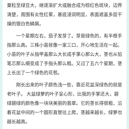
粟粒至绿豆大，继逐渐扩大或融合成为棕红色斑块，边界
清楚，周围有炎性红晕，基底浸润明显，表面遮盖多层干
燥的银白色鳞屑。
一个星期左右，茄子发芽了。芽是绿色的，有半根手
指那么高。三株小苗就像一家三口，开心地生活在一起。
小苗的叶子从指甲盖那么大长成手掌心那么大，茎也从铅
笔芯那么细变成了手指头那么粗。又过了五六个星期，茎
上长出了一个绿色的花苞。
刚长出来的叶子颜色浅一些，靠近花盆深绿色的就是
老叶子。 大盆绿萝的叶子呈心形，比我的手掌还大，碧
绿碧绿的颜色像一块块美丽的翡翠。它的茎长得很粗，沿
着花盆中间的一个圆形直管往上爬，茎越来越长，绿萝也
越长越高。