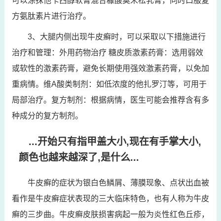
可以涂抹他卡西醇软膏混合糠酸莫米松乳膏，同时口服复
方氨肽素片进行治疗。
3、大腿内侧出现牛皮癣时，可以采取以下措施进行
治疗和管理：外用药物治疗 糖皮质激素药膏：选用弱效
或软性的激素药膏，避免长期使用强效激素药膏，以免加
重病情。维A酸类制剂：如低浓度的他扎罗汀等，可用于
局部治疗。复方制剂：根据病情，医生可能会推荐含有多
种成分的复方制剂。
...开始只有指甲盖大小,现在有手掌大小,
颜色也越来越深了,是什么...
牛皮癣的症状为银白色鳞屑、薄膜现象、点状出血被
看作是牛皮癣症状表现的三大临床特色，也有人称为牛皮
癣的三步曲。牛皮癣皮肤损害病起一般为炎性红色丘疹，