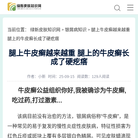
当前位置：
绿新皮肤知识网
银屑病知识
腿上牛皮癣越来越重
>
>
腿上的牛皮癣长成了硬疙瘩
腿上牛皮癣越来越重 腿上的牛皮癣长
成了硬疙瘩
作者：
小新
时间：25-09-15
阅读数：129人阅读
牛皮癣公益组织你好,我被确诊为牛皮癣,
吃过药,打过激素...
该病目前没有治愈的方法，银屑病俗称“牛皮癣”，是
一种常见的易于复发的慢性炎症性皮肤病，特征性损害为
红色丘疹或斑块上覆有多层银白色鳞屑。可见皮肤蜡滴现