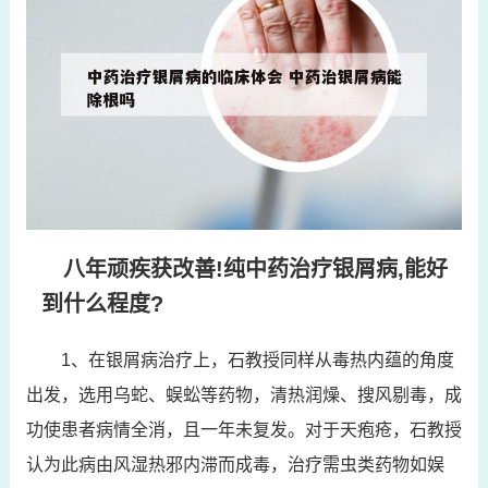
八年顽疾获改善!纯中药治疗银屑病,能好
到什么程度?
1、在银屑病治疗上，石教授同样从毒热内蕴的角度
出发，选用乌蛇、蜈蚣等药物，清热润燥、搜风剔毒，成
功使患者病情全消，且一年未复发。对于天疱疮，石教授
认为此病由风湿热邪内滞而成毒，治疗需虫类药物如娱