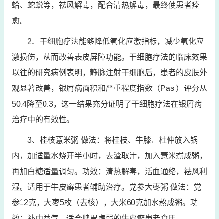
蛤、蛇蜕等，祛风解毒，配合清热解毒，最终使患者痊
愈。
2、干细胞疗法能够降低氧化应激指标，减少氧化应
激损伤，从而改善表皮屏障功能。干细胞疗法的临床效果
以往的研究病例表明，静脉注射干细胞后，患者的皮肤外
观显著改善，银屑病面积和严重程度指数（Pasi）评分从
50.4降至0.3，这一结果充分证明了干细胞疗法在银屑病
治疗中的有效性。
3、桂枝薏米粥 做法：将桂枝、牛膝、杜仲放入锅
内，加适量水烧开半小时，去渣取汁，加入薏米煮成粥，
再加白糖适量调匀。功效：清热解毒，活血通络，袪风利
湿。适用于牛皮癣患者辅助治疗。党参大枣粥 做法：党
参12克，大枣5枚（去核），大米60克加水熬成粥。功
效：补中益气，适合脾胃虚弱的牛皮癣患者食用。