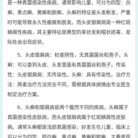
是一种真菌感染性疾病，通常影响儿童，可分为四型：白
癣、黑点癣、黄癣和脓癣。头癣的特征是头发断发，严重
时可能导致永久性瘢痕和脱发。而头皮银屑病是一种红斑
鳞屑性疾病，其主要特征是典型的束状发和帽状损害，发
际处会出现症状。
5、头皮银屑病：检查阴性，无真菌菌丝和孢子。头
癣：可以查到头皮、头发里面有真菌菌丝和孢子。传染
性：头皮银屑病：无传染性。头癣：具有传染性。治疗方
法：两者治疗方法完全不同，需根据具体病情由专业医生
制定治疗方案。
6、头癣和银屑病是两个截然不同的疾病，头癣属于
真菌感染性皮肤病，而头皮银屑病属于红斑鳞屑性皮肤
病。通常头癣都是浅部真菌感染，好发生在儿童，临床上
可以分为四型，即白癣、黑点癣、黄癣和脓癣，主要表现