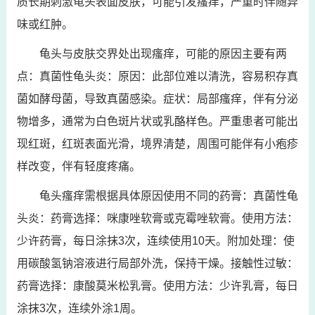
质长期刺激龟头表面皮肤，可能引发瘙痒，严重时伴随异
味或红肿。
龟头与皮肤交界处出现瘙痒，可能的原因主要有两
点：真菌性龟头炎：原因：此部位难以清洗，容易积存真
菌如酵母菌，导致真菌感染。症状：局部瘙痒，伴有分泌
物增多，通常为白色斑片状或乳酪样色。严重患者可能出
现红斑，红斑表面光滑，境界清楚，周围可能伴有小疱疹
样改变，伴有轻度疼痛。
龟头瘙痒需根据具体原因使用不同的药膏：真菌性龟
头炎：药膏选择：咪康唑软膏或克霉唑软膏。使用方法：
少许药膏，每日涂抹3次，连续使用10天。附加处理：使
用碳酸氢钠溶液进行局部外洗，保持干燥。接触性过敏：
药膏选择：康酸莫米松乳膏。使用方法：少许乳膏，每日
涂抹3次，连续外涂1周。