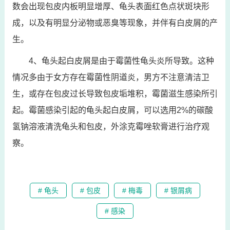
数会出现包皮内板明显增厚、龟头表面红色点状斑块形
成，以及有明显分泌物或恶臭等现象，并伴有白皮屑的产
生。
4、龟头起白皮屑是由于霉菌性龟头炎所导致。这种
情况多由于女方存在霉菌性阴道炎，男方不注意清洁卫
生，或存在包皮过长导致包皮垢堆积，霉菌滋生感染所引
起。霉菌感染引起的龟头起白皮屑，可以选用2%的碳酸
氢钠溶液清洗龟头和包皮，外涂克霉唑软膏进行治疗观
察。
# 龟头
# 包皮
# 梅毒
# 银屑病
# 感染