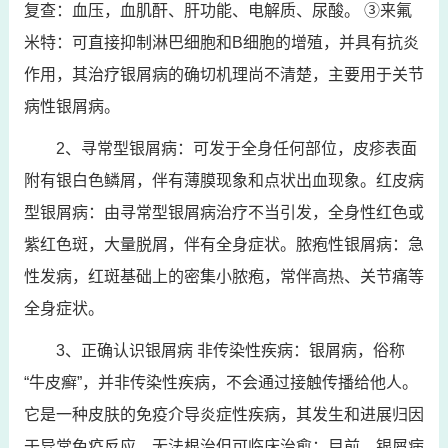
复查：血压，血肌酐、肝功能、电解质、尿酸。 ③来氟
米特：可直接抑制淋巴细胞和B细胞的增殖，并具有抗炎
作用，其治疗银屑病的确切机理尚不清楚，主要用于关节
病性银屑病。
2、寻常型银屑病：可发于全身任何部位，皮疹表面
附有银白色鳞屑，伴有薄膜现象和点状出血现象。红皮病
型银屑病：由寻常型银屑病治疗不当引发，全身性红色或
紫红色斑，大量脱屑，伴有全身症状。脓疱性银屑病：急
性发病，红斑基础上的密集小脓疱，常伴高热、关节痛等
全身症状。
3、正确认识银屑病 非传染性疾病：银屑病，俗称
“牛皮癣”，并非传染性疾病，不会通过接触传播给他人。
它是一种皮肤的免疫介导炎症性疾病，其发生和进展归因
于异常免疫反应。无法根治但可临床治愈：目前，银屑病