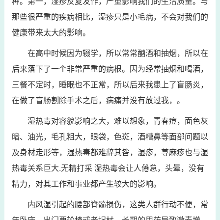
种。第一，湿疹反复发作，严重影响我们的生活质量。与
那些很严重的疾病相比，湿疹只是小毛病，不会对我们的
健康带来太大的影响。
在高中时候因为辍学，所以常常酗酒和抽烟，所以在
后来落下了一个非常严重的病根。因为经常抽烟和喝酒，
三餐不定时，睡眠也不正常，所以后来我患上了盲肠炎，
在做了盲肠割除手术之后，病痛并没有放过我，。
湿热毒对容貌影响之大，难以想象，青春痘，面色灰
暗、油光，毛孔粗大，眼袋，色斑，酒糟鼻等面部问题以
及身材走形等，湿热毒都难辞其咎，湿疹，荨麻疹也与湿
热毒关系巨大.无精打采 湿热毒会让人倦怠，头晕，没有
精力，对其工作和事业都产生较大的影响。
内风湿引起的腰部脊髓损伤，这类人群行动不便，常