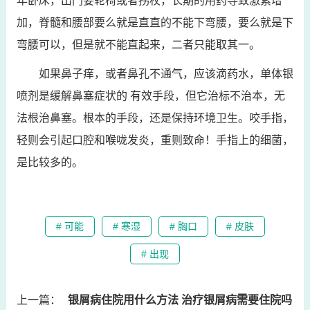
年卧床，出门要轮椅或者拐杖，长期的用药导致激素增
加，脊髓和腰部要么就是直直的不能下弯腰，要么就是下
弯腰可以，但是就不能直起来，二者只能取其一。
如果鼻子痒，或者鼻孔不通气，应该滴药水，单体银
喷剂是缓解鼻塞症状的 有效手段，但它治标不治本，无
法根治鼻塞。根本的手段，还是保持环境卫生。咬手指，
轻则会引起口腔和喉咙发炎，重则致命！手指上的细菌，
是比较多的。
# 可能
# 寒湿
# 胸口
# 皮肤
# 出现
上一篇：
银屑病住院用什么方法 治疗银屑病需要住院吗