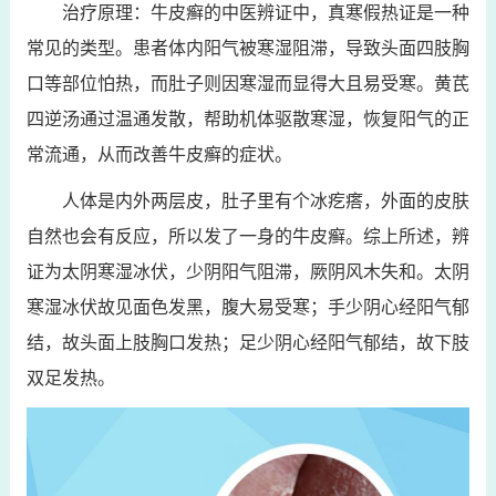
治疗原理：牛皮癣的中医辨证中，真寒假热证是一种
常见的类型。患者体内阳气被寒湿阻滞，导致头面四肢胸
口等部位怕热，而肚子则因寒湿而显得大且易受寒。黄芪
四逆汤通过温通发散，帮助机体驱散寒湿，恢复阳气的正
常流通，从而改善牛皮癣的症状。
人体是内外两层皮，肚子里有个冰疙瘩，外面的皮肤
自然也会有反应，所以发了一身的牛皮癣。综上所述，辨
证为太阴寒湿冰伏，少阴阳气阻滞，厥阴风木失和。太阴
寒湿冰伏故见面色发黑，腹大易受寒；手少阴心经阳气郁
结，故头面上肢胸口发热；足少阴心经阳气郁结，故下肢
双足发热。