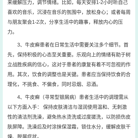
来缓解压力，调节情绪。比如，每天安排1-2小时听自己
喜欢的音乐，沉浸在音乐的氛围中，放松身心；或者每周
与朋友聚会1-2次，分享生活中的趣事，释放内心的压
力。
3、牛皮癣患者在日常生活中需要关注多个细节。首
先，保持积极的心态至关重要。乐观向上的情绪有助于树
立战胜疾病的信心，这对于患者的康复有着不可忽视的作
用。其次，饮食的调整也是关键。患者应当保持饮食的合
理化，不挑食、不偏食，同时忌烟、忌酒。
4、牛皮癣（寻常型银屑病）患者生活中的调理需从
以下方面入手： 保持皮肤清洁与湿润使用温和、无刺激
性的清洁剂洗澡，避免热水烫洗或过度搓洗，以防损伤皮
肤屏障。洗澡后及时涂抹保湿霜，锁住水分，缓解皮肤干
燥、脱屑症状。