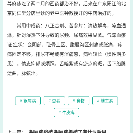
荨麻疹吃了两个月的西药都治不好，后来在广东阳江的北
京同仁堂分店坐诊的老中医钟教授开的中药治好的。
常用中成药：八正合剂、苦参片：清热解毒，凉血通
淋，针对湿热下注导致的尿频、尿痛效果显著。气滞血瘀
证 症状：会阴部、耻骨上区、腹股沟区刺痛或胀痛，疼
痛固定不移，排尿不畅或有涩痛感，病程较长（慢性期多
见）。情志抑郁或烦躁，舌暗紫或有瘀点瘀斑，舌下络脉
迂曲，脉弦涩。
# 银屑病
# 患者
# 食物
# 维生素
# 牛皮癣
上一篇：
银屑病戳破 银屑病抓破了有什么后果