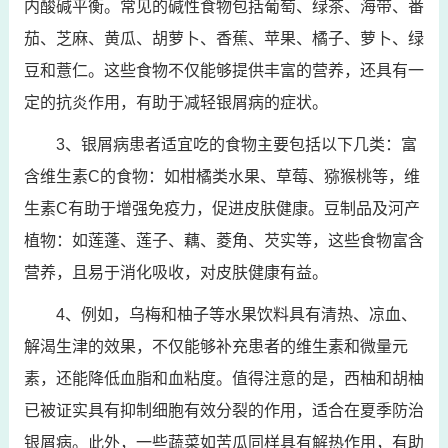
内酸碱平衡。常见的碱性食物包括葡萄、绿茶、海带、番
茄、芝麻、黄瓜、胡萝卜、香蕉、苹果、橘子、萝卜、绿
豆和薏仁。这些食物不仅能够提供丰富的营养，还具有一
定的抗炎作用，有助于减轻银屑病的症状。
3、银屑病患者适宜吃的食物主要包括以下几类：富
含维生素C的食物：如柑橘类水果、草莓、猕猴桃等，维
生素C有助于增强免疫力，促进皮肤健康。豆制品及河产
植物：如莲蓬、莲子、藕、菱角、芡实等，这些食物富含
营养，且易于消化吸收，对皮肤健康有益。
4、例如，乌梅和柚子等水果饮料具有清热、凉血、
解渴生津的效果，不仅能够补充患者的维生素和微量元
素，还能降低血脂和血粘度。值得注意的是，西柚和胡柚
已被证实具有抑制细胞有效分裂的作用，适合在夏季防治
银屑病。此外，一些蔬菜如苦瓜同样具有解热作用，有助