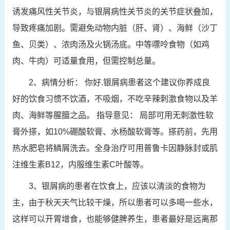
诱发痛风性关节炎，与银屑病性关节炎的关节症状叠加，
导致疼痛加剧。需避免动物内脏（肝、肾）、海鲜（沙丁
鱼、贝类）、浓肉汤及火锅汤底。中等嘌呤食物（如鸡
肉、牛肉）可适量食用，但需控制总量。
2、病情分析： 你好.银屑病患者这个建议你养成良
好的饮食习惯不饮酒，不吸烟，不吃辛辣刺激食物以及羊
肉、海鲜等腥膻之品。 指导意见： 局部可用无刺激性软
膏外搽，如10%硼酸软膏、水杨酸软膏等。搽药前，先用
热水肥皂将鳞屑洗去。全身治疗可用普鲁卡因静脉封或肌
注维生素B12，内服维生素C叶酸等。
3、银屑病的患者在饮食上，应该以清淡的食物为
主，由于秋天天气比较干燥，所以患者可以多喝一些水，
这样可以开胃增食，也能够健脾养生，患者最好是远离那