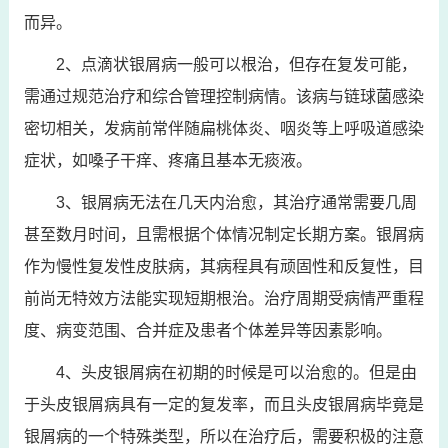
而异。
2、点滴状银屑病一般可以根治，但存在复发可能，
需通过规范治疗和综合管理控制病情。该病与链球菌感染
密切相关，发病前常伴随扁桃体炎、咽炎等上呼吸道感染
症状，如嗓子干痒、疼痛且基本无痰液。
3、银屑病无法在几天内治愈，其治疗通常需要几周
甚至数月时间，且需根据个体情况制定长期方案。银屑病
作为慢性复发性皮肤病，其病程具有顽固性和反复性，目
前尚无特效方法能实现短期根治。治疗周期受病情严重程
度、病变范围、合并症及患者个体差异等因素影响。
4、头皮银屑病在初期的时候是可以治愈的。但是由
于头皮银屑病具有一定的复发率，而且头皮银屑病毕竟是
银屑病的一个特殊类型，所以在治疗后，需要积极的注意