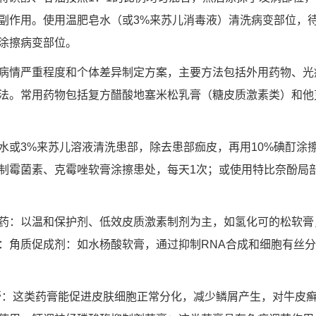
副作用。使用温肥皂水（或3%来苏儿消毒液）清洗病变部位，
酊涂擦病变部位。
病情严重程度和个体差异制定方案，主要方法包括外用药物、光
法。常用药物包括复方醋酸地塞米松乳膏（糖皮质激素类）和他
水或3%来苏儿溶液清洗患部，除去患部痂皮，再用10%碘酊涂
制霉菌素、克霉唑软膏涂擦患处，每天1次；或使用特比奈酚局部
药：以温和保护剂、低效皮质激素制剂为主，如氢化可的松软膏
：角质促成剂：如水杨酸软膏，通过抑制RNA合成和细胞有丝
膏：这类药膏能促进皮肤细胞正常分化，减少鳞屑产生，对牛皮