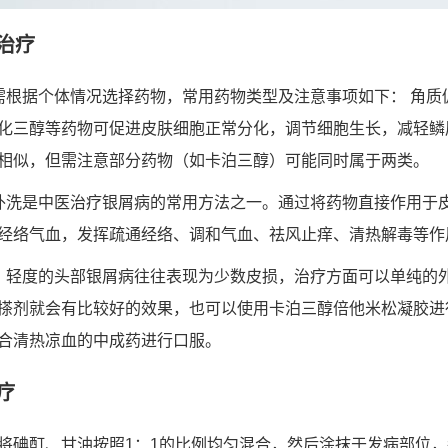
治疗
需根据个体情况选择药物，常用药物类型及注意事项如下： 角质
化三醇等药物可促进皮肤细胞正常分化，调节细胞生长，减轻鳞
相似，但需注意部分药物（如卡泊三醇）可能同时属于两类。
外洗是中医治疗银屑病的常用方法之一。通过将药物直接作用于
经络气血，发挥疏通经络、调和气血、祛风止痒、清热解毒等作
，轻度的头部银屑病往往表现为少数皮损，治疗方面可以单纯的
搽剂就会有比较好的效果，也可以使用卡泊三醇倍他米松凝胶进
合清热凉血的中成药进行口服。
疗
将碘酊、甘油按照1：1的比例均匀混合，然后涂抹于发病部位，每