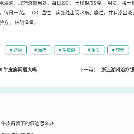
水浸泡，取药液擦患处，每日2次。 土槿根皮9克。 用法：将土
，每日一次。 （2）湿性：病变处出现水疱、糜烂，并有渗出液
验方。 枯矾适量。
# 药物
# 治疗
# 牛皮癣
# 角质
# 软膏
率 牛皮癣问题大吗
下一篇：
浙江湖州治疗银屑病的
 牛皮癣留下的痕迹怎么办