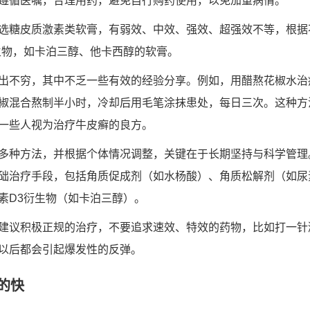
遵循医嘱，合理用药，避免自行购药使用，以免加重病情。
选糖皮质激素类软膏，有弱效、中效、强效、超强效不等，根据
生物，如卡泊三醇、他卡西醇的软膏。
出不穷，其中不乏一些有效的经验分享。例如，用醋熬花椒水治
椒混合熬制半小时，冷却后用毛笔涂抹患处，每日三次。这种方
一些人视为治疗牛皮癣的良方。
多种方法，并根据个体情况调整，关键在于长期坚持与科学管理
础治疗手段，包括角质促成剂（如水杨酸）、角质松解剂（如尿
素D3衍生物（如卡泊三醇）。
建议积极正规的治疗，不要追求速效、特效的药物，比如打一针
以后都会引起爆发性的反弹。
的快