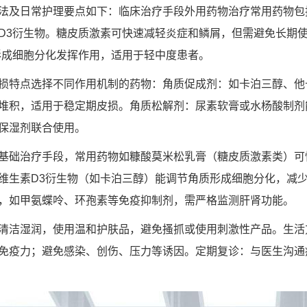
法及日常护理要点如下：临床治疗手段外用药物治疗常用药物包
D3衍生物。糖皮质激素可快速减轻炎症和鳞屑，但需避免长期
形成细胞分化发挥作用，适用于轻中度患者。
损特点选择不同作用机制的药物：角质促成剂：如卡泊三醇、他
堆积，适用于稳定期皮损。角质松解剂：尿素软膏或水杨酸制剂
保湿剂联合使用。
基础治疗手段，常用药物如糠酸莫米松乳膏（糖皮质激素类）可
维生素D3衍生物（如卡泊三醇）能调节角质形成细胞分化，减
，如甲氨蝶呤、环孢素等免疫抑制剂，需严格监测肝肾功能。
清洁湿润，使用温和护肤品，避免搔抓或使用刺激性产品。生活
免疫力；避免感染、创伤、压力等诱因。定期复诊：与医生沟通