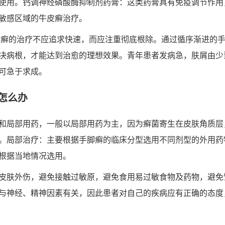
使用。钙调神经磷酸酶抑制剂药膏：这类药膏具有免疫调节作用
敏感区域的牛皮癣治疗。
皮癣的治疗不应追求快速，而应注重彻底根除。通过循序渐进的
决病根，才能达到治愈的理想效果。青年患者发病急，肤屑由少
可急于求成。
怎么办
和局部用药，一般以局部用药为主，因为癣菌寄生在皮肤角质层
。局部治疗：主要根据手脚癣的临床分型选用不同剂型的外用药
根据当地情况选用。
皮肤外伤，避免接触过敏原，避免食用易过敏食物及药物，避免
与神经、精神因素有关，因此患者对自己的疾病应有正确的态度