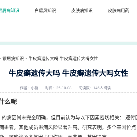
银屑病知识
白癜风知识
皮肤病知识
皮肤病用药
银屑病知识
牛皮癣遗传大吗 牛皮癣遗传大吗女性
>
>
牛皮癣遗传大吗 牛皮癣遗传大吗女性
作者：
小新
时间：25-10-08
阅读数：146人阅读
什么呢
）的病因尚未完全明确，但目前认为与以下因素密切相关： 遗传
病患者，其他成员患病风险显著升高。研究表明，多个基因位点（如