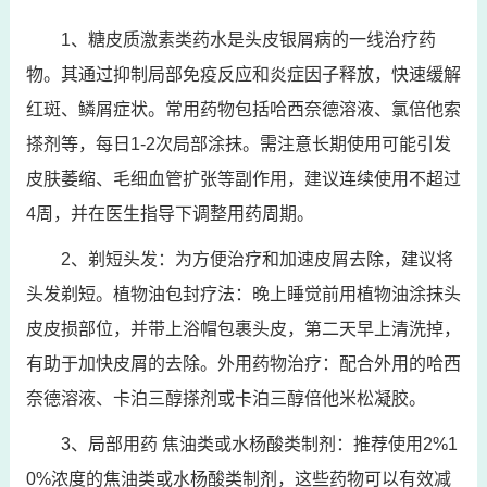
1、糖皮质激素类药水是头皮银屑病的一线治疗药
物。其通过抑制局部免疫反应和炎症因子释放，快速缓解
红斑、鳞屑症状。常用药物包括哈西奈德溶液、氯倍他索
搽剂等，每日1-2次局部涂抹。需注意长期使用可能引发
皮肤萎缩、毛细血管扩张等副作用，建议连续使用不超过
4周，并在医生指导下调整用药周期。
2、剃短头发：为方便治疗和加速皮屑去除，建议将
头发剃短。植物油包封疗法：晚上睡觉前用植物油涂抹头
皮皮损部位，并带上浴帽包裹头皮，第二天早上清洗掉，
有助于加快皮屑的去除。外用药物治疗：配合外用的哈西
奈德溶液、卡泊三醇搽剂或卡泊三醇倍他米松凝胶。
3、局部用药 焦油类或水杨酸类制剂：推荐使用2%1
0%浓度的焦油类或水杨酸类制剂，这些药物可以有效减