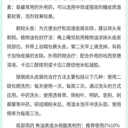
素：是最常用的外用药，可以选用中效或强效的糖皮质激
素软膏，洗剂效果较差。
剃短头发：为方便治疗和加速皮屑去除，建议将头发
剃短。植物油包封疗法：晚上睡觉前用植物油涂抹头皮皮
损部位，并带上浴帽包裹头皮，第二天早上清洗掉，有助
于加快皮屑的去除。外用药物治疗：配合外用的哈西奈德
溶液、卡泊三醇搽剂或卡泊三醇倍他米松凝胶。
银屑病头皮屑的治疗方法主要包括以下几种：使用二
硫化硒洗剂：每天使用一次，每周三次，通过洗头的方式
应用。中药洗头：使用透骨草、侧柏叶、明矾、皂刺、刺
蒺藜等中药，研成细粉末后，用温水泡开冲洗头部。使用
频率为每周三次。
局部用药 焦油类或水杨酸类制剂：推荐使用2%10%