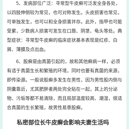
5、发病部位广泛：寻常型牛皮癣可泛发全身各处，
以四肢伸侧较为常见，也可对称发生。头皮损害也常见，
可单独发生，也可以和全身损害并存。此外，指甲也可能
受累，少数病人损害可发生在口唇、阴茎、龟头等处。典
型症状：寻常型牛皮癣的临床症状基本表现是红疹、白
屑、薄膜及点出血。
6、股癣是由真菌引起的，故和其他癣病一样，必须
有适于真菌生长和繁殖的环境，同时也要有真菌的来源，
即传染源。一般说股癣多发生在男性，因为男性股内侧与
阴囊靠近，尤其肥胖者两处完全贴在一起，其上的分泌
物、污垢等都不易清除，而且局部温度较高、潮湿，很适
合真菌的生长繁殖，故男性易患股癣。
私密部位长牛皮癣会影响夫妻生活吗