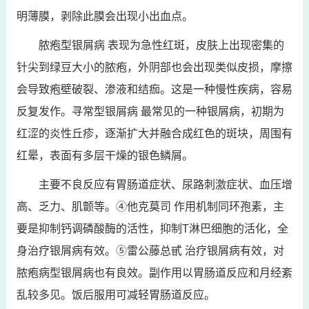
明薄膜，剥除此膜会出现小出血点。
脓疱型银屑病 表现为急性红斑，皮肤上出现密集的
针尖到绿豆大小的脓疱，外阴部也会出现类似皮损，摩擦
会导致疱壁破裂、渗液和结痂。这是一种慢性疾病，容易
反复发作。寻常型银屑病 最常见的一种银屑病，初期为
红涩的炎性丘疹，逐渐扩大并融合成红色的斑块，周围有
红晕，表面有多层干燥的银色鳞屑。
主要不良反应有胃肠道症状、尿路刺激症状、血压增
高、乏力、肌颤等。④他克莫司 作用机制同环孢素，主
要是抑制钙调磷酸酶的活性，抑制T淋巴细胞的活化，全
身治疗银屑病有效。⑤雷公藤总甙 治疗银屑病有效，对
脓疱病型银屑病也有良效。副作用以胃肠道反应和月经紊
乱较多见。饭后服用可减轻胃肠道反应。