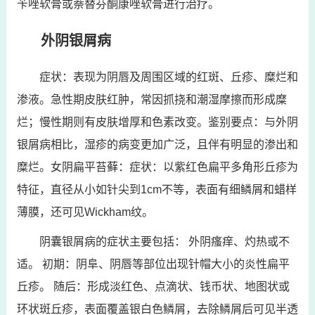
苄唑软膏或萘替芬酮康唑软膏进行治疗。
外阴银屑病
症状：表现为阴唇及周围区域的红斑、丘疹、糜烂和
渗液。急性期皮肤红肿，常因抓挠和潮湿摩擦而形成糜
烂；慢性期则有皮肤增厚和色素改变。鉴别要点：与外阴
银屑病相比，湿疹的病变更加广泛，且伴有明显的渗出和
糜烂。女阴扁平苔藓：症状：以紫红色扁平多角形丘疹为
特征，直径从小如针尖到1cm不等，表面有细鳞屑和蜡样
薄膜，还可见Wickham纹。
阴囊银屑病的症状主要包括： 外阴瘙痒、灼热或不
适。 初期：阴阜、阴唇等部位出现针帽大小的炎性扁平
丘疹。 随后：形成淡红色、点滴状、钱币状、地图状或
环状斑丘疹，表面覆盖银白色鳞屑，去除鳞屑后可见半透