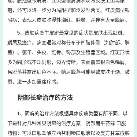
症。脓疱型银屑病：此类型银屑病表现为皮肤上出现脓
疱，还可以进一步分为局限型和泛发型两类。红皮病型银
屑病：表现为皮肤弥漫性潮红、肿胀，并伴有大量脱屑。
5、皮肤病变牛皮癣最常见的症状是皮肤出现红斑、
鳞屑及瘙痒。病变通常对称分布于四肢伸侧（如肘部、膝
盖）、躯干、头皮、骶骨、臀部及生殖器区域。红斑形状
多为圆形或不规则形，边界清晰，表面覆盖银白色鳞屑，
易脱落并露出红色基底。鳞屑脱落可能导致皮肤干燥、皲
裂，进一步加重瘙痒感。
阴部长癣治疗的方法
1、阴癣的治疗方法根据具体疾病类型有所不同，以
下是针对几种常见阴癣的治疗方案：阴部扁平苔藓 口服
药物：可以口服盐酸左西替利嗪口服液以及复方甘草酸胺