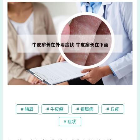
# 鳞屑
# 牛皮癣
# 银屑病
# 丘疹
# 症状