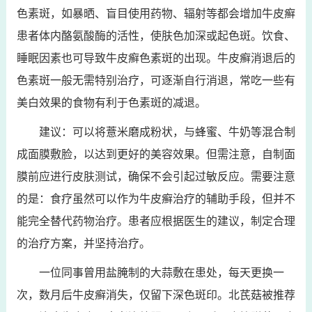
色素斑，如暴晒、盲目使用药物、辐射等都会增加牛皮癣
患者体内酪氨酸酶的活性，使肤色加深或起色斑。饮食、
睡眠因素也可导致牛皮癣色素斑的出现。牛皮癣消退后的
色素斑一般无需特别治疗，可逐渐自行消退，常吃一些有
美白效果的食物有利于色素斑的减退。
建议：可以将薏米磨成粉状，与蜂蜜、牛奶等混合制
成面膜敷脸，以达到更好的美容效果。但需注意，自制面
膜前应进行皮肤测试，确保不会引起过敏反应。需要注意
的是：食疗虽然可以作为牛皮癣治疗的辅助手段，但并不
能完全替代药物治疗。患者应根据医生的建议，制定合理
的治疗方案，并坚持治疗。
一位同事曾用盐腌制的大蒜敷在患处，每天更换一
次，数月后牛皮癣消失，仅留下深色斑印。北芪菇被推荐