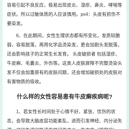
容易引起不良反应，极易出现皮炎、湿疹、鼻炎、哮喘等
症状。所以过敏体质的人应该慎用。ps4：头皮有抓伤不
要染发。
6、在此期间，女性生理状态都有所变化，发质较脆
弱，容易脱落，再用化学品烫染发，更会加剧头发脱落，
还会影响孩子的正常生长发育。 头皮破损者 包括湿疹、
牛皮癣、毛囊炎、外伤等。这类人皮肤屏障不完整烫染头
发不仅会加重原有的皮肤问题，还会增加破损处的皮肤对
有害物质的吸收。
什么样的女性容易患有牛皮癣疾病呢?
1、若女性长时间处于心情不好、紧张、忧伤的状
态，会导致大脑皮层功能紊乱，进而引发神经、内分泌失