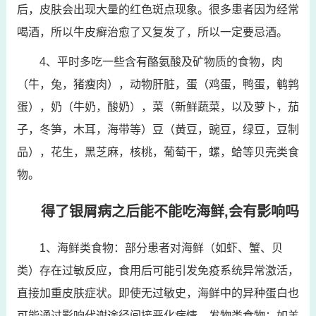
后，皮肤会出现大量的红色斑点现象。很多患者因为经常
喝酒，所以牛皮癣治愈了又复发了，所以一定要忌酒。
4、平时多吃一些含有酪氨酸及矿物质的食物，肉
（牛，兔，猪瘦肉），动物肝脏，蛋（鸡蛋，鸭蛋，鹌鹑
蛋），奶（牛奶，酸奶），菜（新鲜蔬菜，以及萝卜，茄
子，冬笋，木耳，海带等）豆（黄豆，豌豆，绿豆，豆制
品），花生，黑芝麻，核桃，葡萄干，螺，蛤等贝壳类食
物。
得了银屑病之后能不能吃海鲜,会有影响吗
1、海鲜类食物：部分患者对海鲜（如虾、蟹、贝
类）存在过敏反应，食用后可能引发免疫系统异常激活，
直接加重皮肤症状。即使无过敏史，海鲜中的异种蛋白也
可能通过影响代谢途径间接恶化病情。发物类食物：如羊