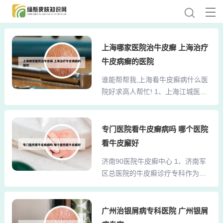
上海哪家医院治牛皮癣 上海治疗
牛皮病癣的医院
谁能帮帮我,上海看牛皮癣病什么医
院好求高人帮忙! 1、上海江城医院
作为一家专业治疗皮肤病的医院，
凭借其强大的专家团队和先进的治
疗方法，在国内享有盛誉。医院汇
专门医院看牛皮癣病吗 哪个医院
聚了多位享有国务院津贴的皮肤病
看牛皮廨好
专家，其中包括以顾昌林为首的一
济南90医院牛皮癣中心 1、济南军
批权威专家，他们在治疗各种皮肤
区总医院的牛皮癣诊疗专科作为医
病方面积累了三十多年的丰富经
院的重要科室，致力于为牛皮癣疾
验。2、这个我还是清楚的，牛皮癣
病患者提供专业服务。这里的专家
医院就去上海江城医院吧，我觉得
团队由多名在牛皮癣疾病治疗领域
广州治银屑病专科医院 广州银屑
还可以 关于这个问题我还是了解一
有着深厚造诣的专家和教授构成，