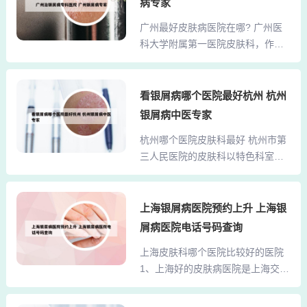
点的哦。你先不要苦恼，牛皮癣是
病专家
其中包括医学博士、博士生导师以
一种常见的慢性皮肤病，其特征是
广州最好皮肤病医院在哪? 广州医
及享受国务院特殊津贴的专家学
在红斑上反复出现多层银白色干燥
科大学附属第一医院皮肤科，作为
者，他们亲临医院为患者提供诊疗
鳞屑，剥去鳞屑有明显的...
国内知名的皮肤科专科医院，拥有
服务。2、陶家喜，副主任医师，19
先进的诊疗设备和专业的医疗团
79年毕业于上海第二军医大学。毕
队，擅长诊治各类皮肤疾病。 中山
看银屑病哪个医院最好杭州 杭州
业后一直从事皮肤病、性传播疾病
大学孙逸仙纪念医院皮肤科，其皮
临床医疗工作30余年，有丰富的临
银屑病中医专家
肤科诊疗水平在广东省内享有较高
床工作经验，对皮肤病疑难杂症有
杭州哪个医院皮肤科最好 杭州市第
声誉，拥有丰富的临床经验和先进
独特见解。3、胡根堂，一位在济南
三人民医院的皮肤科以特色科室著
的诊疗技术。广州空军458医院在皮
90医院担任干细胞...
称，可能在某些方面会更为突出。
肤病治疗领域享有较高声誉，位于
一般常见的皮肤病，在两家医院都
广州市越秀区东风东路801号。该医
能得到妥善的治疗。杭州市第二人
上海银屑病医院预约上升 上海银
院成立于建国初期，是国家首批重
民医院的皮肤科，作为一家大型综
点建设的国家型三级甲等医院，长
屑病医院电话号码查询
合性医院的科室，具备较为全面的
期致力于皮肤病的诊疗与研究。经
上海皮肤科哪个医院比较好的医院
技术和设备支持。它能够处理从常
过近半个世纪的发展，广州空军458
1、上海好的皮肤病医院是上海交通
见到较为复杂的皮肤病。总结：杭
医院积累了一支高...
大学医学院附属第九人民医院。以
州市第三人民医院皮肤科的口碑因
下是该医院的详细介绍：医院背景
人而异，部分患者对其特色疗法表