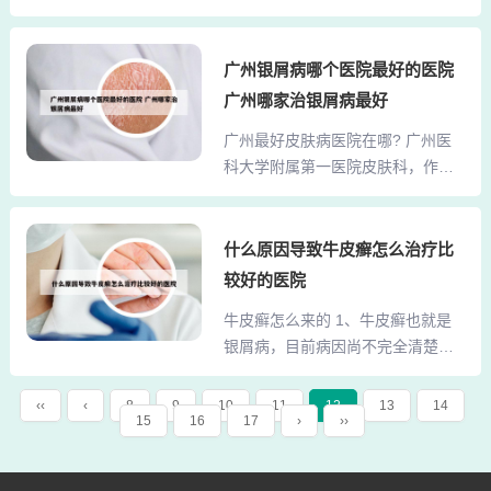
福，虽然在知名度上不及烟台山和
多篇论文。2、裴永桢，主任医师，
毓璜顶医院，但在中医领域却享有
是我国肝病领域的知名专家，现任
较高的声誉。医院规模适中，以其
广州银屑病哪个医院最好的医院
中华医学会肝病研究所理事。她专
在皮肤科、小儿科、心血管科、整
注于慢性乙、丙型病毒性肝炎的临
广州哪家治银屑病最好
形美容科、肾病科和老年保健科的
床和科研工作，特别在中医药治疗
广州最好皮肤病医院在哪? 广州医
市级特色专科而著称。2、中医，上
慢性病毒性肝炎，尤其是阳转阴方
科大学附属第一医院皮肤科，作为
夼西路有个老中医，90多了吧。原
面有显著疗效。3、在太原的...
国内知名的皮肤科专科医院，拥有
来是毓璜顶中医科主任，姓梁。你
先进的诊疗设备和专业的医疗团
过去打听打听吧，在一个路东一个
队，擅长诊治各类皮肤疾病。 中山
什么原因导致牛皮癣怎么治疗比
牌坊进去。3、烟台市毓璜顶医院同
大学孙逸仙纪念医院皮肤科，其皮
样值得称赞，那里的医生们经验丰
较好的医院
肤科诊疗水平在广东省内享有较高
富，对待患者耐心细致。医院的设
牛皮癣怎么来的 1、牛皮癣也就是
声誉，拥有丰富的临床经验和先进
施齐全，能够满足各种皮肤病的治
银屑病，目前病因尚不完全清楚，
的诊疗技术。广州空军458医院在皮
疗需求，无论是常见的...
部分患者与上呼吸道感染有关。银
肤病治疗领域享有较高声誉，位于
屑病具有遗传倾向，出现银屑病
广州市越秀区东风东路801号。该医
‹‹
‹
8
9
10
11
12
13
14
15
16
17
›
››
后，建议选择正规医院规律治疗，
院成立于建国初期，是国家首批重
不建议使用偏方，以免造成肝肾功
点建设的国家型三级甲等医院，长
能的损伤，也不建议系统使用激
期致力于皮肤病的诊疗与研究。经