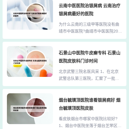
与实力：上海第九人民医院是一所
云南中医医院治银屑病 云南治疗
示赞赏，但也有患者对其药物成分
以口腔、整复外科和骨科为特色的
和副作用表示质疑。因此，在选择
银屑病最好的医院
三级甲等综合性教学医院，具有较
就医时，患者应结合个人病情、医
为什么云南的三级甲等医院没有曲
强的综合实力。2、上海最好的皮肤
生建议和多方面评价，做出适合自
靖市中医医院?曲靖市中医医院201
科医院是上海交通大学医学院附属
己的决策。杭州第三医院在当地...
2年就通... 1、曲靖市中医医院是一
瑞金医院皮肤科。瑞金医院皮肤科
所以中医药为主、西医药为辅的综
是上海地区一家享有盛名的皮肤科
合性中医医院。2、曲靖三甲医院
石景山中医院牛皮癣专科 石景山
专科医院。其专业的医疗团队、先
有：曲靖市第一人民医院、曲靖市
进的医疗设备以及多年的临床经
医院皮肤科门诊时间
第二人民医院和曲靖市中医医院。
验，使其在上海乃至全国都具有很
北京武警三院名医风采 1、在北京
曲靖市第一人民医院 曲靖市第一人
高的声誉。3、推荐复旦大学附属华
武警总队第三医院，汇聚了一批名
民医院是曲靖市较早成立的大型综
山医院皮肤科。华山医院皮...
医专家，他们以其卓越的专业技能
合性医院，经过多年的发展，已成
和丰富的临床经验，为患者提供优
为集医疗、教学、科研、预防保健
质的医疗服务。首先，刘玉辉副主
烟台毓璜顶医院谁看银屑病好 烟
等功能于一体的三甲医院。该医院
任医师，作为肝胆外科专家，擅长
拥有先进的医疗设备和技术，提供
台毓璜顶医院皮肤
腹腔镜手术，尤其在保胆取石和保
全面的医疗服务。3、曲靖市第二人
看皮肤烟台市哪家中医院比较好?
胆取息肉手术方面表现出色，已完
民医院 曲靖市第二人民医院是一家
1、烟台中医院坐落于烟台芝罘区幸
成了万余例腹腔镜手术，并发表了
具有悠久历...