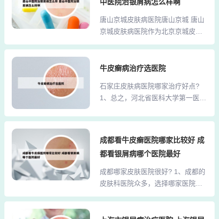
进的医疗设备以及多年的临床经
中医院治银屑病怎么样啊
皮肤疾病方面独具匠心，尤其在皮
验，使其在上海乃至全国都具有很
唐山京城皮肤病医院唐山京城 唐山
肤病综合治疗方面展现出了非凡的
高的声誉。3、推荐复旦大学附属华
京城皮肤病医院作为北京京城皮肤
能力。上海医院皮肤科排名中，上
山医院皮肤科。华山医院皮...
病医院在唐山的分支，专注于皮肤
海交通大学医学院附属瑞金医院的
病的专业服务，是唐山地区首屈一
皮肤科尤为专业。上海交通大学医
指的皮肤病专科医院。我的一个朋
牛皮癣病治疗选医院
学院附属瑞金医院皮肤科介绍： 专
友从小就有牛皮癣，情况比较严
业团队与丰富经验：瑞金医院皮肤
石家庄皮肤病医院哪家治疗好点?
重。他去了唐山京城医院的皮肤科
科拥有资深的医疗团队，多数医生
1、总之，河北省医科大学第一医院
进行治疗，据说治疗效果不错，花
拥有硕士或博士学位，并在皮肤病
凭借其专业的医疗团队、先进的诊
费也不高。朋友说，经过一段时间
的诊疗方面积累了丰富经验。上...
疗技术和优质的医疗服务，在石家
的治疗后，病情得到了有效控制，
庄治疗皮肤病方面占据了领先地
现在恢复得不错。据朋友描述，京
成都看牛皮癣医院哪家比较好 成
位。如果您需要寻求专业的皮肤病
城医院的皮肤科医生经验丰富，治
都看银屑病哪个医院最好
治疗，这家医院无疑是值得信赖的
疗方法多样。唐山京城皮肤病医院
选择。2、河北省医科院附属医院拥
成都哪家皮肤医院很好? 1、成都的
位于唐山市路北区，具体地址是大
有一支专业的皮肤病诊疗团队，专
皮肤科医院众多，选择哪家医院成
里路42-2号，与西山道交叉口附
门针对多种常见皮肤病提供治疗服
为不少人的困惑。这里推荐几家在
近。如果您打算前往，可以参考...
务，包括牛皮癣、鱼鳞病、皮炎、
皮肤科领域享有良好口碑的医院。
皮肤癣、湿疹、脱发、痤疮、荨麻
西门禾成皮肤病医院凭借其先进的