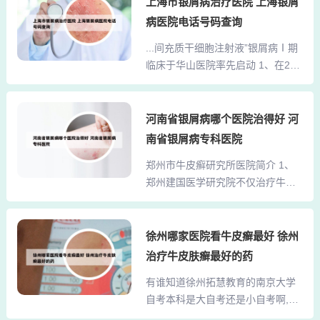
上海市银屑病治疗医院 上海银屑
疹以及扁平疣等。医院强调治疗的
诊疗技术和专业的医疗团队，在治
病医院电话号码查询
高效性和安全性，疗程短，疗效显
疗各类皮肤疾病方面积累了丰富的
著，获得了广大患者的认可。值得
...间充质干细胞注射液”银屑病Ⅰ期
经验，赢得了患者的信赖。2、成都
一提的是，该医院的主任刘建...
临床于华山医院率先启动 1、在202
空军特色医学中心皮肤科是成都一
0年10月发表于《J Mater Chem
家很好的皮肤医院。明确答案：成
B》的研究中，复旦大学附属华山医
都空军特色医学中心皮肤科在该地
院的研究团队采用骨髓间充质干细
河南省银屑病哪个医院治得好 河
区拥有良好的声誉和广泛的认可
胞制备了一种仿生膜，并将负载软
度。以下是 医院简介 成都空军特色
南省银屑病专科医院
骨再生药物KNG的干细胞仿生膜封
医学中心皮肤科作为成都市的一家
郑州市牛皮癣研究所医院简介 1、
装于Fe3O4纳米颗粒中，形成KGN-
专业皮肤医院，以其专业的医疗团
郑州建国医学研究院不仅治疗牛皮
MNPs，用于注射到软骨缺损大鼠的
队、先进的诊疗设备和个...
癣，还提供多种皮肤疾病的诊疗服
关节中，以评估软骨再生的效果。
务，如湿疹、荨麻疹等。医院的医
2、基于质谱流式细胞技术（CyTO
生经验丰富，能够针对不同的病情
徐州哪家医院看牛皮癣最好 徐州
F）和单细胞转录组测序，研究人员
制定个性化的治疗方案。此外，医
在人表皮原代LC和脐带血CD34+造
治疗牛皮肤癣最好的药
院的服务态度也十分热情周到，无
血干细胞衍生的LC（HSC-LC）
有谁知道徐州拓慧教育的南京大学
论是挂号、就诊还是检查，患者都
中...
自考本科是大自考还是小自考啊,好
能享受到便捷的服务。2、郑州治疗
通... 1、你好！是大自考。因为南京
牛皮癣可以去南阳路上的一家皮肤