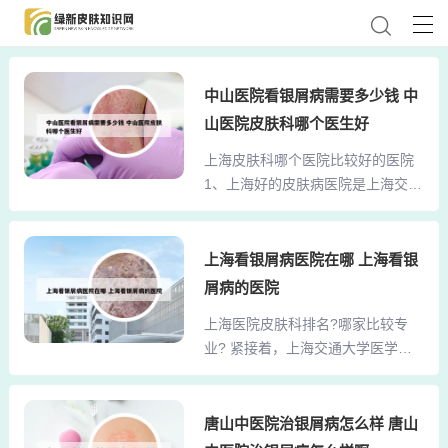
中山医院看银屑病需要多少钱 中
山医院皮肤科哪个医生好
上海皮肤科哪个医院比较好的医院
1、上海好的皮肤病医院是上海交通
大学医学院附属第九人民医院。以
下是该医院的详细介绍：医院背景
与实力：上海第九人民医院是一所
上海看银屑病医院在哪 上海看银
以口腔、整复外科和骨科为特色的
屑病的医院
三级甲等综合性教学医院，具有较
上海医院皮肤科排名?哪家比较专
强的综合实力。2、上海最好的皮肤
业? 紧接着，上海交通大学医学院
科医院是上海交通大学医学院附属
附属瑞金医院皮肤科同样表现出
瑞金医院皮肤科。瑞金医院皮肤科
色。作为附属医院之一，该科室在
是上海地区一家享有盛名的皮肤科
学术地位和技术水平上均属一流，
唐山中医院治银屑病怎么样 唐山
专科医院。其专业的医疗团队、先
由资深专家组成的团队在治疗各种