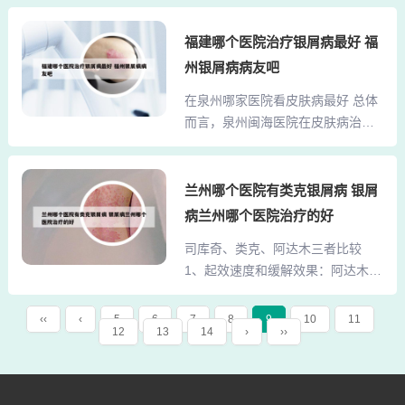
大学小自考只在南京大学校本部办
科中医院看诊，牛皮癣是皮肤疾
学，学习方式为业余制。还有，大
福建哪个医院治疗银屑病最好 福
病，去皮肤科看诊是最稳妥的，现
自考是每年10月考试，7月增考；小
在中医治疗可以从内部进行治疗调
州银屑病病友吧
自考是每年7月正常考试。可根据上
理，结合西医双管齐下专治牛皮癣
在泉州哪家医院看皮肤病最好 总体
述情况来区分。社会上的教育机构
等皮肤疑难疾病。中西医结合治疗
而言，泉州闽海医院在皮肤病治疗
基本上是给你提供一个学习方向和
目前成为许多患者治疗皮肤病的...
方面具有显著优势，无论是从专业
书本的考试重点，但不保证你一定
性、设备先进性还是服务质量来
通过考试。牛蒡茶可以与茶叶一起
看，都是值得信赖的选择。如果你
兰州哪个医院有类克银屑病 银屑
喝吗 牛蒡茶可以与茶叶一起喝。牛
在泉州遇到皮肤问题，不妨考虑前
蒡茶帮助消化 牛蒡茶可以与茶叶的
病兰州哪个医院治疗的好
往闽海医院就诊，相信你会得到满
健康益处是它有助于消化的能力。
司库奇、类克、阿达木三者比较
意的治疗效果。泉州的皮肤病医院
喝这种茶还可以帮助腹胀，痉挛和
1、起效速度和缓解效果：阿达木单
中，瑞金医院因其专业的治疗效果
溃疡。最好...
抗的起效速度相对较快，且缓解效
而备受推荐。我曾亲自就诊于此，
果较好。司库奇和类克在治疗过程
经过治疗后，我的皮肤状况有了显
‹‹
‹
5
6
7
8
9
10
11
12
13
14
›
››
中的起效速度相对较慢，可能需要
著改善。瑞金医院拥有丰富的皮肤
一段时间才能达到最佳效果。 治疗
病治疗经验，其医生团队专业且经
方案：司库奇和类克均为皮下注
验丰富。医院配备了先进的医疗设
射，通常需要每周进行一次治疗。
备，为患者提供准确的诊断和个性