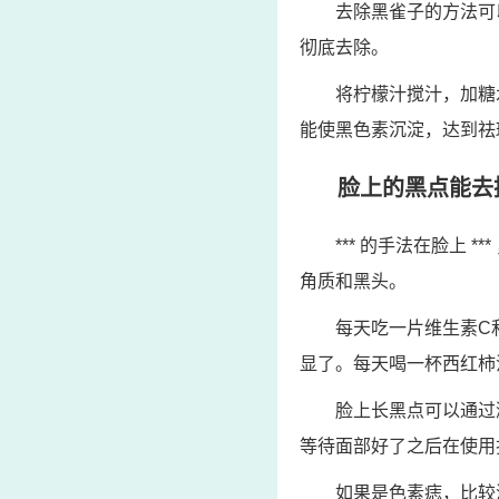
去除黑雀子的方法可
彻底去除。
将柠檬汁搅汁，加糖
能使黑色素沉淀，达到祛
脸上的黑点能去
*** 的手法在脸上
角质和黑头。
每天吃一片维生素C
显了。每天喝一杯西红柿
脸上长黑点可以通过
等待面部好了之后在使用
如果是色素痣，比较