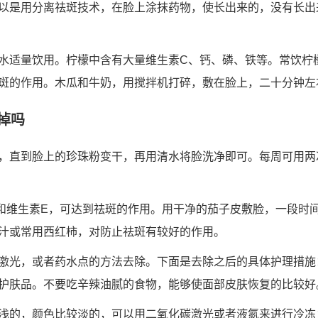
以是用分离祛斑技术，在脸上涂抹药物，使长出来的，没有长出
水适量饮用。柠檬中含有大量维生素C、钙、磷、铁等。常饮柠
斑的作用。木瓜和牛奶，用搅拌机打碎，敷在脸上，二十分钟左
掉吗
 *** ，直到脸上的珍珠粉变干，再用清水将脸洗净即可。每周可
和维生素E，可达到祛斑的作用。用干净的茄子皮敷脸，一段时
汁或常用西红柿，对防止祛斑有较好的作用。
激光，或者药水点的方法去除。下面是去除之后的具体护理措施
护肤品。不要吃辛辣油腻的食物，能够使面部皮肤恢复的比较好
浅的，颜色比较淡的，可以用二氧化碳激光或者液氮来进行冷冻