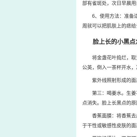
部有雀斑处，次日早晨用
6、使用方法：准备
周就可以把肌肤上的痣给
脸上长的小黑点
将金盏花叶捣烂，取
公英，倒入一茶杯开水，
紫外线照射形成的面
第三：喝姜水。生姜
点消失。脸上长黑点的原
香蕉面膜：将香蕉去
于干性或敏感性皮肤的面