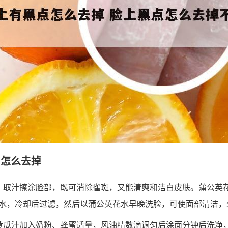
,怎么去掉
，取汁擦涂脸部，既可消除雀斑，又能清爽和洁白皮肤。蒲公英
水，冷却后过滤，然后以蒲公英花水早晚洗脸，可使面部清洁，
黄瓜汁加入奶粉、蜂蜜适量，风油精数滴调匀后涂面分钟后洗净