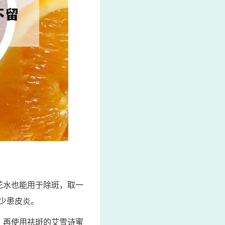
花水也能用于除斑，取一
少患皮炎。
，再使用祛斑的艾雪诗蜜