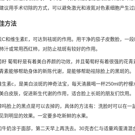
建议用手术切除的方式，可以避免激光和液氮对色素细胞产生过
佳方法
素C和维生素E，可达到祛斑的作用。用干净的茄子皮敷脸，一
柿汁或常用西红柿，对防止祛斑有较好的作用。
萄籽 葡萄籽是有着美白养颜的功效，并且葡萄籽有着很强的花青
青素能够帮助身体的新陈代谢，是能够帮助祛除脸上的黑斑的。
维生素c，是美白淡斑的神奇法宝，每天清晨喝一杯250ml的柠
美白皮肤，促进新生代谢的作用，适合脸上长斑的朋友们饮用。
掉吗脸上的黑点是可以去掉的，具体的方法有：洗脸时可以在一
见到明显的效果。一定要多吃新鲜的水果。
加牛奶涂于面部，第二天早上再洗去。30克杏仁与适量鸡蛋清混