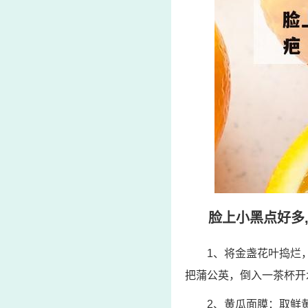
脸上小黑点好多
1、将金盏花叶捣烂
把蒲公英，倒入一茶杯开
2、黄瓜面膜：取鲜