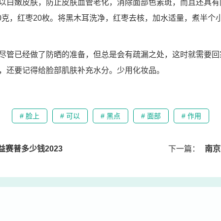
以白嫩皮肤，防止皮肤血管老化，消除面部色素斑，而且还具有
30克，红枣20枚。将黑木耳洗净，红枣去核，加水适量，煮半个
尽管已经做了防晒的准备，但总是会有疏漏之处，这时就需要回
，还要记得给脸部肌肤补充水分。少用化妆品。
# 脸上
# 可以
# 黑点
# 面部
# 作用
益赛普多少钱2023
下一篇：
南京