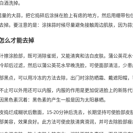
白酒洗掉。
适量的大蒜，把它捣碎后涂抹在脸上有痣的地方，然后用绷带包
去掉。要注意的是：涂抹蒜时候尽量避免接触周边肌肤，因为蒜
怎么才能去掉
汁擦涂脸部，既可消除雀斑，又能清爽和洁白皮肤。蒲公英花水
冷却后过滤，然后以蒲公英花水早晚洗脸，可使面部清洁，少患
部黑点，可以用冷冻的方法去除，出门时涂防晒霜、戴遮阳帽，
不止可以外用还可以内服，内服的作用是更加促进脸上的新陈代
因黑色素沉着：黑色素的产生一般是因为太阳暴晒。
皮捣烂成糊状后敷面，15-20分钟后洗去，长期坚持可使脸部皮
部美容，效果良好。此方法可使皮肤清爽滑润，并可去除脸部痤