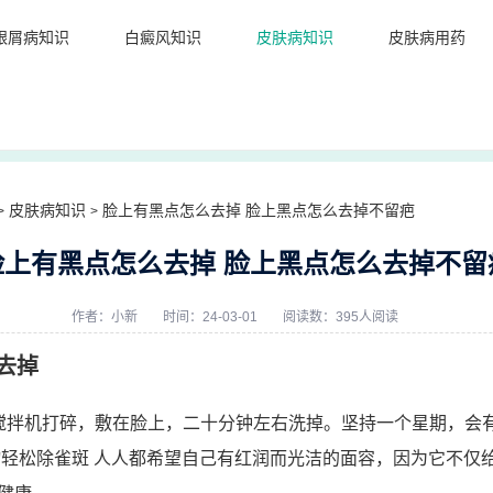
银屑病知识
白癜风知识
皮肤病知识
皮肤病用药
皮肤病知识
脸上有黑点怎么去掉 脸上黑点怎么去掉不留疤
>
>
脸上有黑点怎么去掉 脸上黑点怎么去掉不留
作者：
小新
时间：24-03-01
阅读数：395人阅读
去掉
搅拌机打碎，敷在脸上，二十分钟左右洗掉。坚持一个星期，会有
物轻松除雀斑 人人都希望自己有红润而光洁的面容，因为它不仅