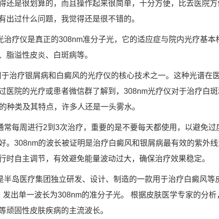
得还是很划算的，而且操作起来很简单，十分方便，比去医院方
有出过什么问题，我觉得还是很不错的。
子光治疗仪是真正的308nm准分子光，它的适应症与院内光疗基
、脂溢性皮炎、白斑病等。
用于治疗银屑病和白癜风的光疗仪的核心技术之一。这种光谱在
过医院的光疗或患者微信群了解到，308nm光疗仪对于治疗白
疗仪的种类及其特点，许多人还是一头雾水。
通常每周进行2到3次治疗，重要的是不要每天都使用，以避免过度
好。308nm的波长被证明是治疗白癜风和银屑病最有效的紫外线
行时自主调节，有效避免能量波动过大，确保治疗效果稳定。
仪是半岛医疗集团独立研发、设计、制造的一款用于治疗白癜风等
，发出单一波长为308nm的准分子光。 根据皮肤医学专家的分析
等顽固性皮肤疾病的主流波长。