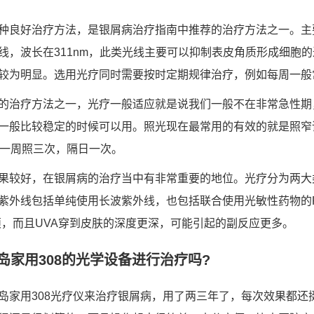
种良好治疗方法，是银屑病治疗指南中推荐的治疗方法之一。主
线，波长在311nm，此类光线主要可以抑制表皮角质形成细胞
较为明显。选用光疗同时需要按时定期规律治疗，例如每周一般常
的治疗方法之一，光疗一般适应就是说我们一般不在非常急性期
一般比较稳定的时候可以用。照光现在最常用的有效的就是照窄谱
般一周照三次，隔日一次。
果较好，在银屑病的治疗当中有非常重要的地位。光疗分为两大
紫外线包括单纯使用长波紫外线，也包括联合使用光敏性药物的P
烦，而且UVA穿到皮肤的深度更深，可能引起的副反应更多。
岛家用308的光学设备进行治疗吗?
岛家用308光疗仪来治疗银屑病，用了两三年了，每次效果都还