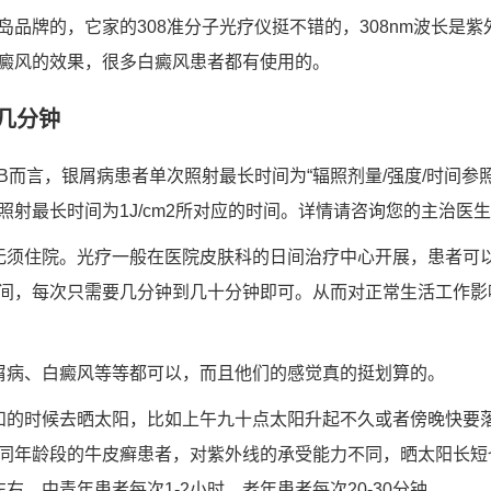
岛品牌的，它家的308准分子光疗仪挺不错的，308nm波长是
癜风的效果，很多白癜风患者都有使用的。
几分钟
B而言，银屑病患者单次照射最长时间为“辐照剂量/强度/时间参照表
照射最长时间为1J/cm2所对应的时间。详情请咨询您的主治医
无须住院。光疗一般在医院皮肤科的日间治疗中心开展，患者可
间，每次只需要几分钟到几十分钟即可。从而对正常生活工作影
屑病、白癜风等等都可以，而且他们的感觉真的挺划算的。
和的时候去晒太阳，比如上午九十点太阳升起不久或者傍晚快要
同年龄段的牛皮癣患者，对紫外线的承受能力不同，晒太阳长短
左右，中青年患者每次1-2小时，老年患者每次20-30分钟。