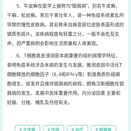
5、牛皮癣在医学上被称为“银屑病”，别名牛皮癣、
干癣、松皮癣。常见于青壮年人，是一种免疫系统紊乱所
导致的慢性皮肤病。其名称来自病变部位皮肤表面形成的
银质色斑片。该疾病程度有轻重之分，一般不会危及生
命，但严重病例会影响生活质量和人体美观。
6、T细胞真皮浸润是本病重要的组织病理学特征，
表明免疫系统涉及本病的发生与发展，推测皮损中活化T
细胞释放的细胞因子（IL-8和IFN-γ等）刺激角质形成细
胞增生，促发并且维持银屑病的病程，朗格汉斯细胞在银
屑病的发生、发展中发挥重要作用。内分泌因素 主要和
妊娠、分娩、哺乳及月经有关。
# 牛皮癣
# 作用
# 治疗
# 银屑病