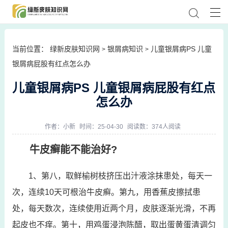
当前位置：
绿新皮肤知识网
银屑病知识
儿童银屑病PS 儿童
>
>
银屑病屁股有红点怎么办
儿童银屑病PS 儿童银屑病屁股有红点
怎么办
作者：
小新
时间：25-04-30
阅读数：374人阅读
牛皮癣能不能治好?
1、第八，取鲜榆树枝挤压出汁液涂抹患处，每天一
次，连续10天可根治牛皮癣。第九，用香蕉皮擦拭患
处，每天数次，连续使用近两个月，皮肤逐渐光滑，不再
起皮也不痒。第十，用鸡蛋浸泡陈醋，取出蛋黄蛋清调匀