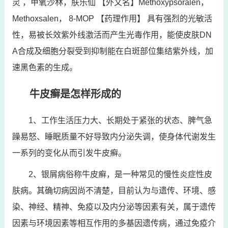
灵 ，甲氧沙林，肤乐仙 【外文名】Methoxypsoralen，
Methoxsalen， 8-MOP 【药理作用】 具有强烈的光敏活
性，易被长效紫外线激活而产生光毒作用，能使皮肤DN
A合成及细胞分裂受到抑制能在白斑部位集结紫外线，加
速黑色素的生成。
牛皮癣是怎样形成的
1、工作生活压力大、长期处于紧张的状态、脾气急
躁易怒、睡眠质量不好导致内分泌失调，使身体代谢发生
一系列的变化从而引发牛皮癣。
2、银屑病俗称牛皮癣，是一种常见的慢性炎症性皮
肤病。其确切病因尚不清楚，目前认为与遗传、环境、感
染、神经、精神、免疫以及内分泌等因素有关，属于遗传
因素与环境因素等相互作用的多基因遗传病，通过免疫介